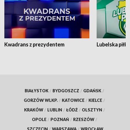
Kwadrans z prezydentem
Lubelska piłk
BIAŁYSTOK
/
BYDGOSZCZ
/
GDAŃSK
/
GORZÓW WLKP.
/
KATOWICE
/
KIELCE
/
KRAKÓW
/
LUBLIN
/
ŁÓDŹ
/
OLSZTYN
/
OPOLE
/
POZNAŃ
/
RZESZÓW
/
SZCZECIN
/
WARSZAWA
/
WROCŁAW