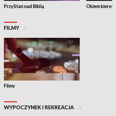
PrzyStań nad Biblią
Okiem kierow
FILMY
Filmy
WYPOCZYNEK I REKREACJA