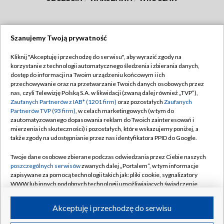
Szanujemy Twoją prywatność
Dołącz do nas:
Kliknij "Akceptuję i przechodzę do serwisu", aby wyrazić zgody na
korzystanie z technologii automatycznego śledzenia i zbierania danych,
TVP
dostęp do informacji na Twoim urządzeniu końcowym i ich
Abonament TVP
przechowywanie oraz na przetwarzanie Twoich danych osobowych przez
Regulamin TVP
nas, czyli Telewizję Polską S.A. w likwidacji (zwaną dalej również „TVP”),
Emisja w TVP
Polityka prywatności
Zaufanych Partnerów z IAB* (1201 firm)
oraz pozostałych
Zaufanych
Partnerów TVP (93 firm)
, w celach marketingowych (w tym do
Centrum informacji TVP
Moje zgody
zautomatyzowanego dopasowania reklam do Twoich zainteresowań i
mierzenia ich skuteczności) i pozostałych, które wskazujemy poniżej, a
Naziemna Telewizja Cyfrowa
Pomoc
także zgody na udostępnianie przez nas identyfikatora PPID do Google.
Sklep TVP
Biuro reklamy
Twoje dane osobowe zbierane podczas odwiedzania przez Ciebie naszych
Rada Programowa
Kontakt
poszczególnych serwisów
zwanych dalej „Portalem”, w tym informacje
zapisywane za pomocą technologii takich jak: pliki cookie, sygnalizatory
System NOS
WWW lub innych podobnych technologii umożliwiających świadczenie
dopasowanych i bezpiecznych usług, personalizację treści oraz reklam,
Informacje o nadawcy
Kanały
udostępnianie funkcji mediów społecznościowych oraz analizowanie
Akceptuję i przechodzę do serwisu
ruchu w Internecie.
Program dla prasy
©2026 Telewizja Polska S.A. w likwidacji