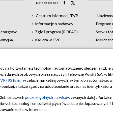
Dołącz do nas:
Centrum informacji TVP
Naziemna
Informacje o nadawcy
Program d
zetargowe
Zgłoś program (ROPAT)
Serwis fo
wizyjna
Kariera w TVP
Merchandi
Polityka prywatności
Moje zgody
Pomoc
Biuro re
ody na korzystanie z technologii automatycznego śledzenia i zbie
 danych osobowych przez nas, czyli Telewizję Polską S.A. w likw
VP (93 firm)
, w celach marketingowych (w tym do zautomatyzow
 poniżej, a także zgody na udostępnianie przez nas identyfikator
Ciebie naszych
poszczególnych serwisów
zwanych dalej „Portalem
obnych technologii umożliwiających świadczenie dopasowanych i be
zowanie ruchu w Internecie.