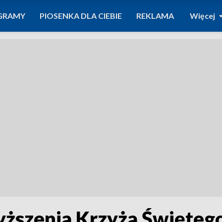
GRAMY
PIOSENKA DLA CIEBIE
REKLAMA
Więcej
ższenia Krzyża Święteg