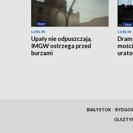
LUBLIN
LUBLIN
Upały nie odpuszczają.
Drama
IMGW ostrzega przed
mości
burzami
urato
BIAŁYSTOK
/
BYDGO
OLSZTY