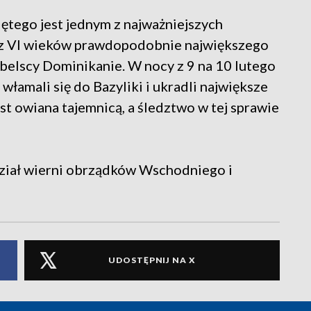
tego jest jednym z najważniejszych
ez VI wieków prawdopodobnie największego
ubelscy Dominikanie. W nocy z 9 na 10 lutego
włamali się do Bazyliki i ukradli największe
est owiana tajemnicą, a śledztwo w tej sprawie
dział wierni obrządków Wschodniego i
UDOSTĘPNIJ NA X