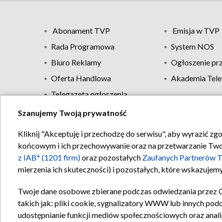
Abonament TVP
Emisja w TVP
Rada Programowa
System NOS
Biuro Reklamy
Ogłoszenie pr
Oferta Handlowa
Akademia Tele
Telegazeta ogłoszenia
Szanujemy Twoją prywatność
Regulamin TVP
Kliknij "Akceptuję i przechodzę do serwisu", aby wyrazić zg
końcowym i ich przechowywanie oraz na przetwarzanie Twoich
z IAB* (1201 firm)
oraz pozostałych
Zaufanych Partnerów T
mierzenia ich skuteczności) i pozostałych, które wskazujemy
Twoje dane osobowe zbierane podczas odwiedzania przez 
takich jak: pliki cookie, sygnalizatory WWW lub innych pod
udostępnianie funkcji mediów społecznościowych oraz anali