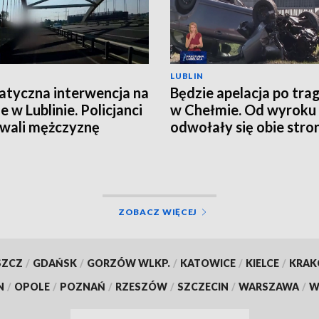
LUBLIN
tyczna interwencja na
Będzie apelacja po trag
e w Lublinie. Policjanci
w Chełmie. Od wyroku
wali mężczyznę
odwołały się obie stro
ZOBACZ WIĘCEJ
SZCZ
/
GDAŃSK
/
GORZÓW WLKP.
/
KATOWICE
/
KIELCE
/
KRA
N
/
OPOLE
/
POZNAŃ
/
RZESZÓW
/
SZCZECIN
/
WARSZAWA
/
W