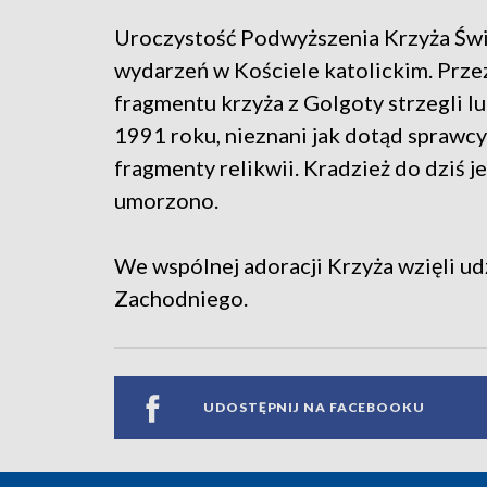
Uroczystość Podwyższenia Krzyża Świę
wydarzeń w Kościele katolickim. Prz
fragmentu krzyża z Golgoty strzegli l
1991 roku, nieznani jak dotąd sprawcy 
fragmenty relikwii. Kradzież do dziś j
umorzono.
We wspólnej adoracji Krzyża wzięli u
Zachodniego.
UDOSTĘPNIJ NA FACEBOOKU