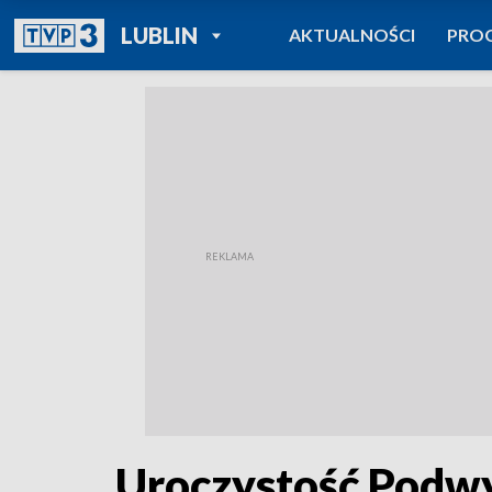
POWRÓT DO
LUBLIN
AKTUALNOŚCI
PRO
TVP REGIONY
Uroczystość Podwy