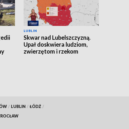
LUBLIN
edii
Skwar nad Lubelszczyzną.
Upał doskwiera ludziom,
ny
zwierzętom i rzekom
KÓW
/
LUBLIN
/
ŁÓDŹ
/
ROCŁAW