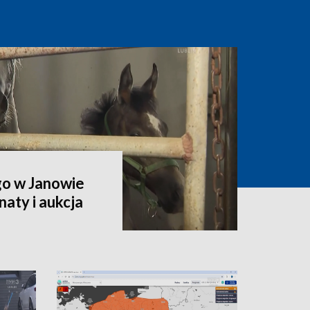
go w Janowie
aty i aukcja