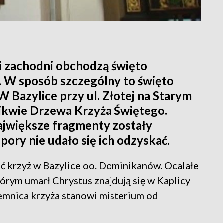
i zachodni obchodzą święto
 W sposób szczególny to święto
W Bazylice przy ul. Złotej na Starym
likwie Drzewa Krzyża Świętego.
największe fragmenty zostały
pory nie udało się ich odzyskać.
ać krzyż w Bazylice oo. Dominikanów. Ocalałe
órym umarł Chrystus znajdują się w Kaplicy
jemnica krzyża stanowi misterium od