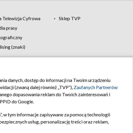
 Telewizja Cyfrowa
Sklep TVP
la prasy
tograficzny
sing (znaki)
klamy
Kontakt
rania danych, dostęp do informacji na Twoim urządzeniu
idacji (zwaną dalej również „TVP”),
Zaufanych Partnerów
anego dopasowania reklam do Twoich zainteresowań i
a PPID do Google.
”, w tym informacje zapisywane za pomocą technologii
zpiecznych usług, personalizację treści oraz reklam,