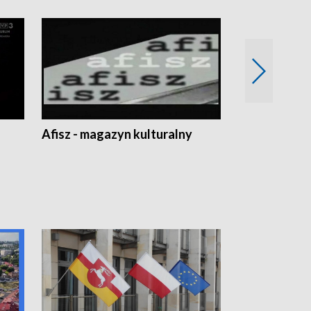
Afisz - magazyn kulturalny
Zobacz, co s