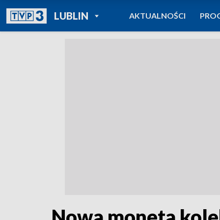
POWRÓT DO
LUBLIN
AKTUALNOŚCI
PRO
TVP REGIONY
Nowa moneta kole