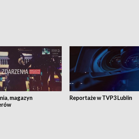
nia, magazyn
Reportaże w TVP3 Lublin
erów