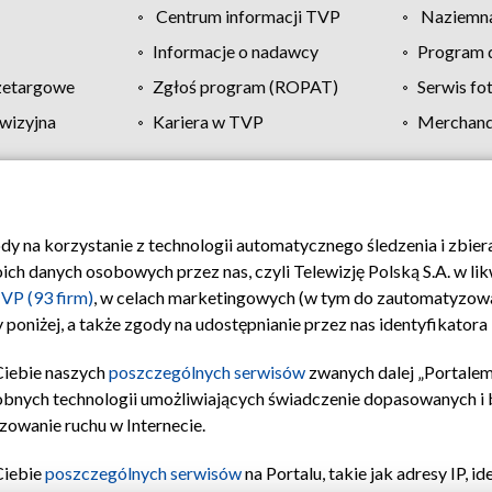
Centrum informacji TVP
Naziemna
Informacje o nadawcy
Program d
zetargowe
Zgłoś program (ROPAT)
Serwis fo
wizyjna
Kariera w TVP
Merchandi
Polityka prywatności
Moje zgody
Pomoc
Biuro re
ody na korzystanie z technologii automatycznego śledzenia i zbie
 danych osobowych przez nas, czyli Telewizję Polską S.A. w likw
VP (93 firm)
, w celach marketingowych (w tym do zautomatyzow
 poniżej, a także zgody na udostępnianie przez nas identyfikator
Ciebie naszych
poszczególnych serwisów
zwanych dalej „Portalem
obnych technologii umożliwiających świadczenie dopasowanych i be
zowanie ruchu w Internecie.
Ciebie
poszczególnych serwisów
na Portalu, takie jak adresy IP, 