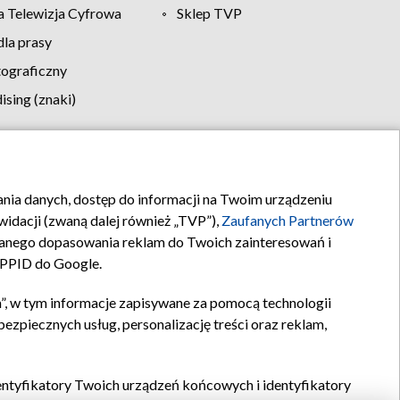
 Telewizja Cyfrowa
Sklep TVP
la prasy
tograficzny
sing (znaki)
klamy
Kontakt
rania danych, dostęp do informacji na Twoim urządzeniu
idacji (zwaną dalej również „TVP”),
Zaufanych Partnerów
anego dopasowania reklam do Twoich zainteresowań i
a PPID do Google.
”, w tym informacje zapisywane za pomocą technologii
zpiecznych usług, personalizację treści oraz reklam,
identyfikatory Twoich urządzeń końcowych i identyfikatory