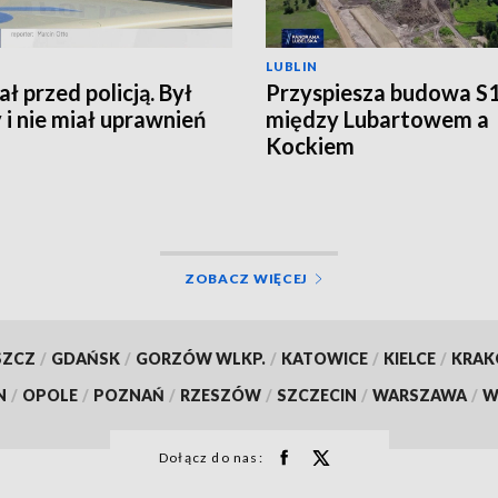
LUBLIN
ł przed policją. Był
Przyspiesza budowa S
y i nie miał uprawnień
między Lubartowem a
Kockiem
ZOBACZ WIĘCEJ
SZCZ
/
GDAŃSK
/
GORZÓW WLKP.
/
KATOWICE
/
KIELCE
/
KRA
N
/
OPOLE
/
POZNAŃ
/
RZESZÓW
/
SZCZECIN
/
WARSZAWA
/
W
Dołącz do nas: