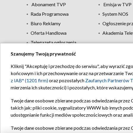
Abonament TVP
Emisja w TVP
Rada Programowa
System NOS
Biuro Reklamy
Ogłoszenie pr
Oferta Handlowa
Akademia Tele
Telegazeta ogłoszenia
Szanujemy Twoją prywatność
Regulamin TVP
Kliknij "Akceptuję i przechodzę do serwisu", aby wyrazić zg
końcowym i ich przechowywanie oraz na przetwarzanie Twoich
z IAB* (1201 firm)
oraz pozostałych
Zaufanych Partnerów T
mierzenia ich skuteczności) i pozostałych, które wskazujemy
Twoje dane osobowe zbierane podczas odwiedzania przez 
takich jak: pliki cookie, sygnalizatory WWW lub innych pod
udostępnianie funkcji mediów społecznościowych oraz anali
Twoje dane osobowe zbierane podczas odwiedzania przez 