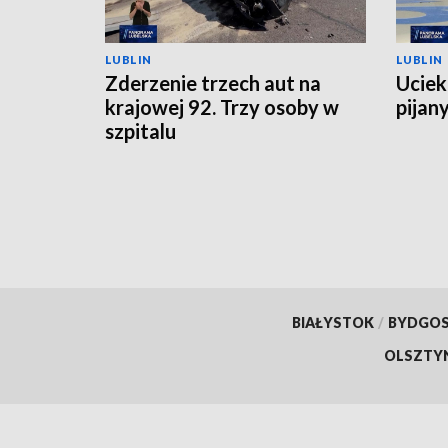
LUBLIN
LUBLIN
Zderzenie trzech aut na
Ucieka
krajowej 92. Trzy osoby w
pijan
szpitalu
BIAŁYSTOK
/
BYDGO
OLSZTY