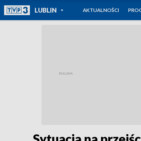
POWRÓT DO
LUBLIN
AKTUALNOŚCI
PRO
TVP REGIONY
Sytuacja na przejśc