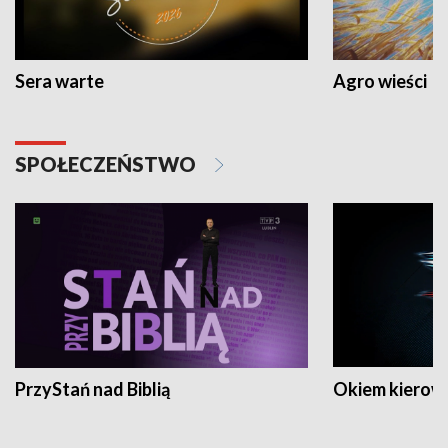
Sera warte
Agro wieści
SPOŁECZEŃSTWO
PrzyStań nad Biblią
Okiem kierow