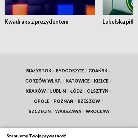
Kwadrans z prezydentem
Lubelska piłk
BIAŁYSTOK
/
BYDGOSZCZ
/
GDAŃSK
/
GORZÓW WLKP.
/
KATOWICE
/
KIELCE
/
KRAKÓW
/
LUBLIN
/
ŁÓDŹ
/
OLSZTYN
/
OPOLE
/
POZNAŃ
/
RZESZÓW
/
SZCZECIN
/
WARSZAWA
/
WROCŁAW
Szanujemy Twoją prywatność