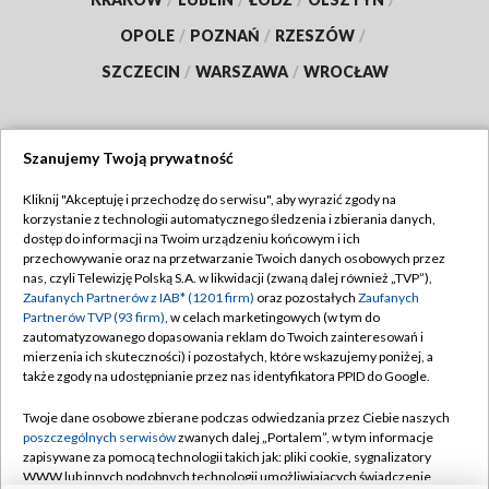
OPOLE
/
POZNAŃ
/
RZESZÓW
/
SZCZECIN
/
WARSZAWA
/
WROCŁAW
Szanujemy Twoją prywatność
Dołącz do nas:
Kliknij "Akceptuję i przechodzę do serwisu", aby wyrazić zgody na
korzystanie z technologii automatycznego śledzenia i zbierania danych,
TVP
dostęp do informacji na Twoim urządzeniu końcowym i ich
Abonament TVP
przechowywanie oraz na przetwarzanie Twoich danych osobowych przez
Regulamin TVP
nas, czyli Telewizję Polską S.A. w likwidacji (zwaną dalej również „TVP”),
Emisja w TVP
Polityka prywatności
Zaufanych Partnerów z IAB* (1201 firm)
oraz pozostałych
Zaufanych
Partnerów TVP (93 firm)
, w celach marketingowych (w tym do
Centrum informacji TVP
Moje zgody
zautomatyzowanego dopasowania reklam do Twoich zainteresowań i
mierzenia ich skuteczności) i pozostałych, które wskazujemy poniżej, a
Naziemna Telewizja Cyfrowa
Pomoc
także zgody na udostępnianie przez nas identyfikatora PPID do Google.
Sklep TVP
Biuro reklamy
Twoje dane osobowe zbierane podczas odwiedzania przez Ciebie naszych
Rada Programowa
Kontakt
poszczególnych serwisów
zwanych dalej „Portalem”, w tym informacje
zapisywane za pomocą technologii takich jak: pliki cookie, sygnalizatory
System NOS
WWW lub innych podobnych technologii umożliwiających świadczenie