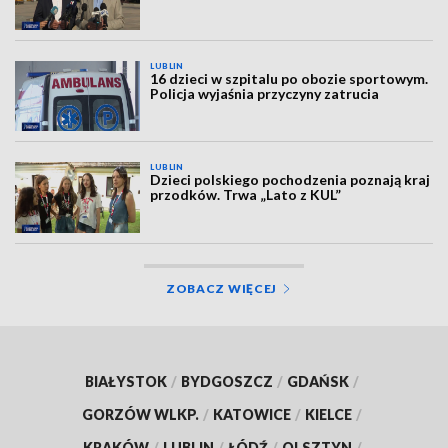
LUBLIN
16 dzieci w szpitalu po obozie sportowym.
Policja wyjaśnia przyczyny zatrucia
LUBLIN
Dzieci polskiego pochodzenia poznają kraj
przodków. Trwa „Lato z KUL”
ZOBACZ WIĘCEJ
BIAŁYSTOK
/
BYDGOSZCZ
/
GDAŃSK
/
GORZÓW WLKP.
/
KATOWICE
/
KIELCE
/
KRAKÓW
/
LUBLIN
/
ŁÓDŹ
/
OLSZTYN
/