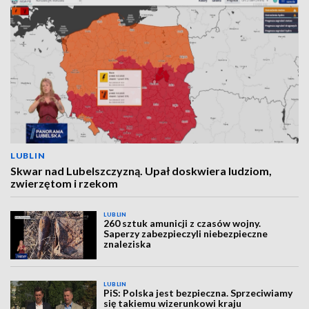
LUBLIN
Skwar nad Lubelszczyzną. Upał doskwiera ludziom,
zwierzętom i rzekom
LUBLIN
260 sztuk amunicji z czasów wojny.
Saperzy zabezpieczyli niebezpieczne
znaleziska
LUBLIN
PiS: Polska jest bezpieczna. Sprzeciwiamy
się takiemu wizerunkowi kraju