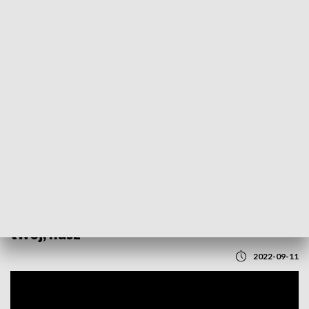
POWRÓT DO
LUBLIN
TVP REGIONY
Zapowiedź programu "Samorząd - mój,
twój, nasz"
2022-09-11