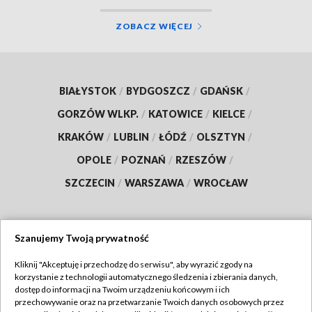
ZOBACZ WIĘCEJ
BIAŁYSTOK
/
BYDGOSZCZ
/
GDAŃSK
/
GORZÓW WLKP.
/
KATOWICE
/
KIELCE
/
KRAKÓW
/
LUBLIN
/
ŁÓDŹ
/
OLSZTYN
/
OPOLE
/
POZNAŃ
/
RZESZÓW
/
SZCZECIN
/
WARSZAWA
/
WROCŁAW
Szanujemy Twoją prywatność
Dołącz do nas:
Kliknij "Akceptuję i przechodzę do serwisu", aby wyrazić zgody na
korzystanie z technologii automatycznego śledzenia i zbierania danych,
TVP
dostęp do informacji na Twoim urządzeniu końcowym i ich
Abonament TVP
przechowywanie oraz na przetwarzanie Twoich danych osobowych przez
Regulamin TVP