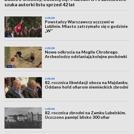
szuka autorki listu sprzed 42 lat
LUBLIN
Powstańcy Warszawscy uczczeni w
Lublinie. Miasto zatrzymało się o godzinie
„W”
LUBLIN
Nowe odkrycia na Mogile Chrobrego.
Archeolodzy odsłaniają kolejne pochówki
LUBLIN
82. rocznica likwidacji obozu na Majdanku.
Oddano hołd ofiarom niemieckich zbrodni
LUBLIN
82. rocznica zbrodni na Zamku Lubelskim.
Uczczono pamięć blisko 300 ofiar