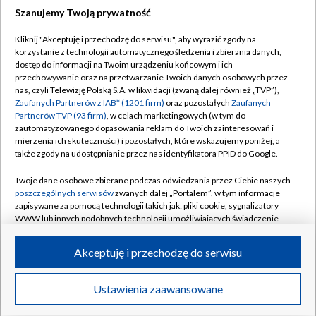
Szanujemy Twoją prywatność
Dołącz do nas:
Kliknij "Akceptuję i przechodzę do serwisu", aby wyrazić zgody na
korzystanie z technologii automatycznego śledzenia i zbierania danych,
TVP
dostęp do informacji na Twoim urządzeniu końcowym i ich
Abonament TVP
przechowywanie oraz na przetwarzanie Twoich danych osobowych przez
Regulamin TVP
nas, czyli Telewizję Polską S.A. w likwidacji (zwaną dalej również „TVP”),
Emisja w TVP
Polityka prywatności
Zaufanych Partnerów z IAB* (1201 firm)
oraz pozostałych
Zaufanych
Partnerów TVP (93 firm)
, w celach marketingowych (w tym do
Centrum informacji TVP
Moje zgody
zautomatyzowanego dopasowania reklam do Twoich zainteresowań i
mierzenia ich skuteczności) i pozostałych, które wskazujemy poniżej, a
Naziemna Telewizja Cyfrowa
Pomoc
także zgody na udostępnianie przez nas identyfikatora PPID do Google.
Sklep TVP
Biuro reklamy
Twoje dane osobowe zbierane podczas odwiedzania przez Ciebie naszych
Rada Programowa
Kontakt
poszczególnych serwisów
zwanych dalej „Portalem”, w tym informacje
zapisywane za pomocą technologii takich jak: pliki cookie, sygnalizatory
System NOS
WWW lub innych podobnych technologii umożliwiających świadczenie
dopasowanych i bezpiecznych usług, personalizację treści oraz reklam,
Informacje o nadawcy
Kanały
udostępnianie funkcji mediów społecznościowych oraz analizowanie
Akceptuję i przechodzę do serwisu
ruchu w Internecie.
Program dla prasy
©2026 Telewizja Polska S.A. w likwidacji
Biuro Reklamy
Twoje dane osobowe zbierane podczas odwiedzania przez Ciebie
Ustawienia zaawansowane
poszczególnych serwisów
na Portalu, takie jak adresy IP, identyfikatory
Ogłoszenie przetargowe
Twoich urządzeń końcowych i identyfikatory plików cookie, informacje o