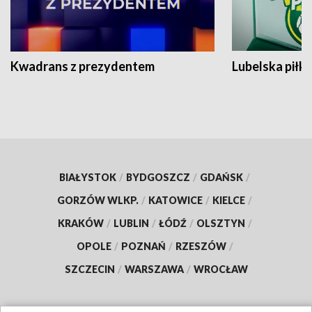
Kwadrans z prezydentem
Lubelska piłk
BIAŁYSTOK
/
BYDGOSZCZ
/
GDAŃSK
/
GORZÓW WLKP.
/
KATOWICE
/
KIELCE
/
KRAKÓW
/
LUBLIN
/
ŁÓDŹ
/
OLSZTYN
/
OPOLE
/
POZNAŃ
/
RZESZÓW
/
SZCZECIN
/
WARSZAWA
/
WROCŁAW