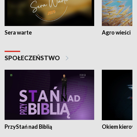
Sera warte
Agro wieści
SPOŁECZEŃSTWO
PrzyStań nad Biblią
Okiem kierow