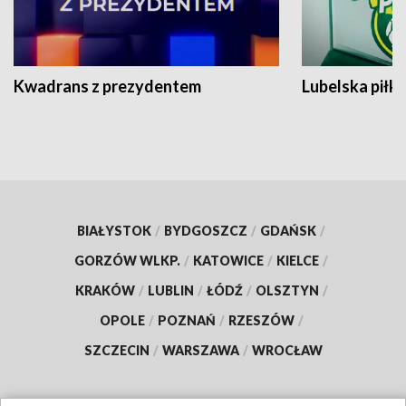
Kwadrans z prezydentem
Lubelska piłk
BIAŁYSTOK
/
BYDGOSZCZ
/
GDAŃSK
/
GORZÓW WLKP.
/
KATOWICE
/
KIELCE
/
KRAKÓW
/
LUBLIN
/
ŁÓDŹ
/
OLSZTYN
/
OPOLE
/
POZNAŃ
/
RZESZÓW
/
SZCZECIN
/
WARSZAWA
/
WROCŁAW