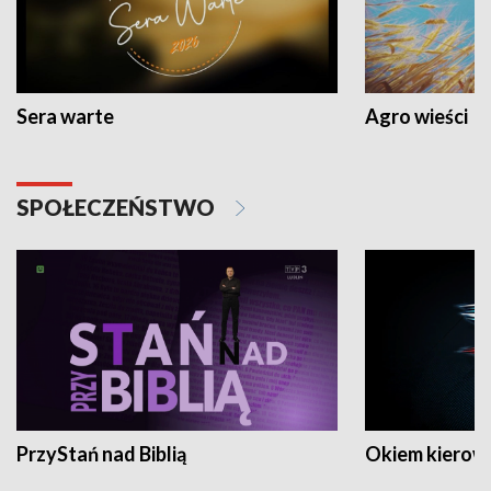
Sera warte
Agro wieści
SPOŁECZEŃSTWO
PrzyStań nad Biblią
Okiem kierow