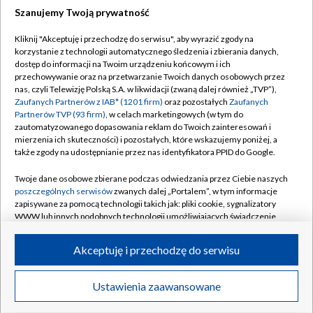
Szanujemy Twoją prywatność
Dołącz do nas:
Kliknij "Akceptuję i przechodzę do serwisu", aby wyrazić zgody na
korzystanie z technologii automatycznego śledzenia i zbierania danych,
TVP
dostęp do informacji na Twoim urządzeniu końcowym i ich
Abonament TVP
przechowywanie oraz na przetwarzanie Twoich danych osobowych przez
Regulamin TVP
nas, czyli Telewizję Polską S.A. w likwidacji (zwaną dalej również „TVP”),
Emisja w TVP
Polityka prywatności
Zaufanych Partnerów z IAB* (1201 firm)
oraz pozostałych
Zaufanych
Partnerów TVP (93 firm)
, w celach marketingowych (w tym do
Centrum informacji TVP
Moje zgody
zautomatyzowanego dopasowania reklam do Twoich zainteresowań i
mierzenia ich skuteczności) i pozostałych, które wskazujemy poniżej, a
Naziemna Telewizja Cyfrowa
Pomoc
także zgody na udostępnianie przez nas identyfikatora PPID do Google.
Sklep TVP
Biuro reklamy
Twoje dane osobowe zbierane podczas odwiedzania przez Ciebie naszych
Rada Programowa
Kontakt
poszczególnych serwisów
zwanych dalej „Portalem”, w tym informacje
zapisywane za pomocą technologii takich jak: pliki cookie, sygnalizatory
System NOS
WWW lub innych podobnych technologii umożliwiających świadczenie
dopasowanych i bezpiecznych usług, personalizację treści oraz reklam,
Informacje o nadawcy
Kanały
udostępnianie funkcji mediów społecznościowych oraz analizowanie
Akceptuję i przechodzę do serwisu
ruchu w Internecie.
Program dla prasy
©2026 Telewizja Polska S.A. w likwidacji
Biuro Reklamy
Twoje dane osobowe zbierane podczas odwiedzania przez Ciebie
Ustawienia zaawansowane
poszczególnych serwisów
na Portalu, takie jak adresy IP, identyfikatory
Ogłoszenie przetargowe
Twoich urządzeń końcowych i identyfikatory plików cookie, informacje o