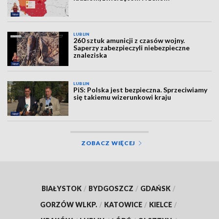
LUBLIN
260 sztuk amunicji z czasów wojny.
Saperzy zabezpieczyli niebezpieczne
znaleziska
LUBLIN
PiS: Polska jest bezpieczna. Sprzeciwiamy
się takiemu wizerunkowi kraju
ZOBACZ WIĘCEJ
BIAŁYSTOK
/
BYDGOSZCZ
/
GDAŃSK
/
GORZÓW WLKP.
/
KATOWICE
/
KIELCE
/