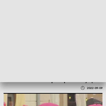
POWRÓT DO
LUBLIN
TVP REGIONY
Marsz Różowej Wstążki przeszedł
ulicami Lublina. To apel o profilaktykę
2022-09-09