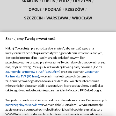
KRAKÓW
/
LUBLIN
/
ŁÓDŹ
/
OLSZTYN
/
OPOLE
/
POZNAŃ
/
RZESZÓW
/
SZCZECIN
/
WARSZAWA
/
WROCŁAW
Szanujemy Twoją prywatność
Dołącz do nas:
Kliknij "Akceptuję i przechodzę do serwisu", aby wyrazić zgody na
korzystanie z technologii automatycznego śledzenia i zbierania danych,
TVP
dostęp do informacji na Twoim urządzeniu końcowym i ich
Abonament TVP
przechowywanie oraz na przetwarzanie Twoich danych osobowych przez
Regulamin TVP
nas, czyli Telewizję Polską S.A. w likwidacji (zwaną dalej również „TVP”),
Emisja w TVP
Polityka prywatności
Zaufanych Partnerów z IAB* (1201 firm)
oraz pozostałych
Zaufanych
Partnerów TVP (93 firm)
, w celach marketingowych (w tym do
Centrum informacji TVP
Moje zgody
zautomatyzowanego dopasowania reklam do Twoich zainteresowań i
mierzenia ich skuteczności) i pozostałych, które wskazujemy poniżej, a
Naziemna Telewizja Cyfrowa
Pomoc
także zgody na udostępnianie przez nas identyfikatora PPID do Google.
Sklep TVP
Biuro reklamy
Twoje dane osobowe zbierane podczas odwiedzania przez Ciebie naszych
Rada Programowa
Kontakt
poszczególnych serwisów
zwanych dalej „Portalem”, w tym informacje
zapisywane za pomocą technologii takich jak: pliki cookie, sygnalizatory
System NOS
WWW lub innych podobnych technologii umożliwiających świadczenie