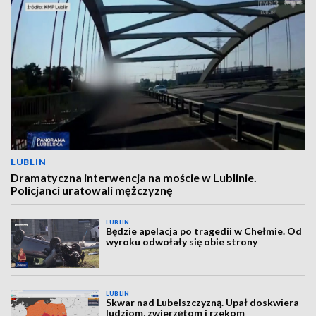
LUBLIN
Dramatyczna interwencja na moście w Lublinie.
Policjanci uratowali mężczyznę
LUBLIN
Będzie apelacja po tragedii w Chełmie. Od
wyroku odwołały się obie strony
LUBLIN
Skwar nad Lubelszczyzną. Upał doskwiera
ludziom, zwierzętom i rzekom