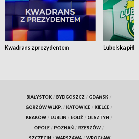
Kwadrans z prezydentem
Lubelska piłk
BIAŁYSTOK
/
BYDGOSZCZ
/
GDAŃSK
/
GORZÓW WLKP.
/
KATOWICE
/
KIELCE
/
KRAKÓW
/
LUBLIN
/
ŁÓDŹ
/
OLSZTYN
/
OPOLE
/
POZNAŃ
/
RZESZÓW
/
SZCZECIN
/
WARSZAWA
/
WROCŁAW