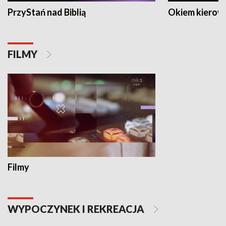
PrzyStań nad Biblią
Okiem kierow
FILMY
Filmy
WYPOCZYNEK I REKREACJA