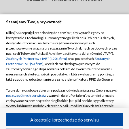
Szanujemy Twoją prywatność
Dołącz do nas:
Kliknij "Akceptuję i przechodzę do serwisu", aby wyrazić zgody na
korzystanie z technologii automatycznego śledzenia i zbierania danych,
TVP
dostęp do informacji na Twoim urządzeniu końcowym i ich
Abonament TVP
przechowywanie oraz na przetwarzanie Twoich danych osobowych przez
Regulamin TVP
nas, czyli Telewizję Polską S.A. w likwidacji (zwaną dalej również „TVP”),
Emisja w TVP
Polityka prywatności
Zaufanych Partnerów z IAB* (1201 firm)
oraz pozostałych
Zaufanych
Partnerów TVP (93 firm)
, w celach marketingowych (w tym do
Centrum informacji TVP
Moje zgody
zautomatyzowanego dopasowania reklam do Twoich zainteresowań i
mierzenia ich skuteczności) i pozostałych, które wskazujemy poniżej, a
Naziemna Telewizja Cyfrowa
Pomoc
także zgody na udostępnianie przez nas identyfikatora PPID do Google.
Sklep TVP
Biuro reklamy
Twoje dane osobowe zbierane podczas odwiedzania przez Ciebie naszych
Rada Programowa
Kontakt
poszczególnych serwisów
zwanych dalej „Portalem”, w tym informacje
zapisywane za pomocą technologii takich jak: pliki cookie, sygnalizatory
System NOS
WWW lub innych podobnych technologii umożliwiających świadczenie
dopasowanych i bezpiecznych usług, personalizację treści oraz reklam,
Informacje o nadawcy
Kanały
udostępnianie funkcji mediów społecznościowych oraz analizowanie
Akceptuję i przechodzę do serwisu
ruchu w Internecie.
Program dla prasy
©2026 Telewizja Polska S.A. w likwidacji