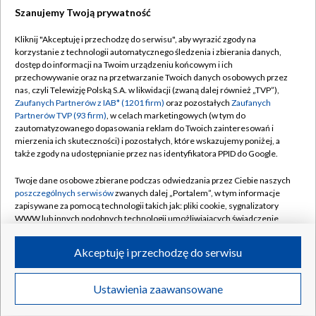
Szanujemy Twoją prywatność
Dołącz do nas:
Kliknij "Akceptuję i przechodzę do serwisu", aby wyrazić zgody na
korzystanie z technologii automatycznego śledzenia i zbierania danych,
TVP
dostęp do informacji na Twoim urządzeniu końcowym i ich
Abonament TVP
przechowywanie oraz na przetwarzanie Twoich danych osobowych przez
Regulamin TVP
nas, czyli Telewizję Polską S.A. w likwidacji (zwaną dalej również „TVP”),
Emisja w TVP
Polityka prywatności
Zaufanych Partnerów z IAB* (1201 firm)
oraz pozostałych
Zaufanych
Partnerów TVP (93 firm)
, w celach marketingowych (w tym do
Centrum informacji TVP
Moje zgody
zautomatyzowanego dopasowania reklam do Twoich zainteresowań i
mierzenia ich skuteczności) i pozostałych, które wskazujemy poniżej, a
Naziemna Telewizja Cyfrowa
Pomoc
także zgody na udostępnianie przez nas identyfikatora PPID do Google.
Sklep TVP
Biuro reklamy
Twoje dane osobowe zbierane podczas odwiedzania przez Ciebie naszych
Rada Programowa
Kontakt
poszczególnych serwisów
zwanych dalej „Portalem”, w tym informacje
zapisywane za pomocą technologii takich jak: pliki cookie, sygnalizatory
System NOS
WWW lub innych podobnych technologii umożliwiających świadczenie
dopasowanych i bezpiecznych usług, personalizację treści oraz reklam,
Informacje o nadawcy
Kanały
udostępnianie funkcji mediów społecznościowych oraz analizowanie
Akceptuję i przechodzę do serwisu
ruchu w Internecie.
Program dla prasy
©2026 Telewizja Polska S.A. w likwidacji
Biuro Reklamy
Twoje dane osobowe zbierane podczas odwiedzania przez Ciebie
Ustawienia zaawansowane
poszczególnych serwisów
na Portalu, takie jak adresy IP, identyfikatory
Ogłoszenie przetargowe
Twoich urządzeń końcowych i identyfikatory plików cookie, informacje o