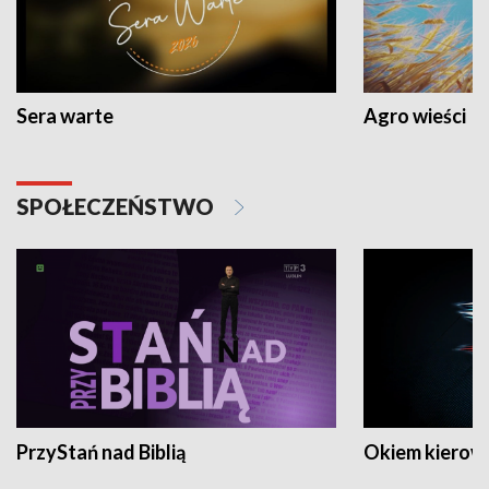
Sera warte
Agro wieści
SPOŁECZEŃSTWO
PrzyStań nad Biblią
Okiem kierow