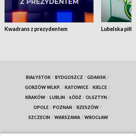
Kwadrans z prezydentem
Lubelska piłk
BIAŁYSTOK
/
BYDGOSZCZ
/
GDAŃSK
/
GORZÓW WLKP.
/
KATOWICE
/
KIELCE
/
KRAKÓW
/
LUBLIN
/
ŁÓDŹ
/
OLSZTYN
/
OPOLE
/
POZNAŃ
/
RZESZÓW
/
SZCZECIN
/
WARSZAWA
/
WROCŁAW