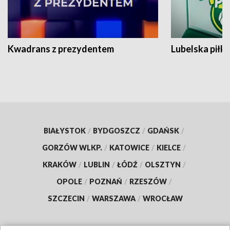
Kwadrans z prezydentem
Lubelska piłk
BIAŁYSTOK
/
BYDGOSZCZ
/
GDAŃSK
/
GORZÓW WLKP.
/
KATOWICE
/
KIELCE
/
KRAKÓW
/
LUBLIN
/
ŁÓDŹ
/
OLSZTYN
/
OPOLE
/
POZNAŃ
/
RZESZÓW
/
SZCZECIN
/
WARSZAWA
/
WROCŁAW