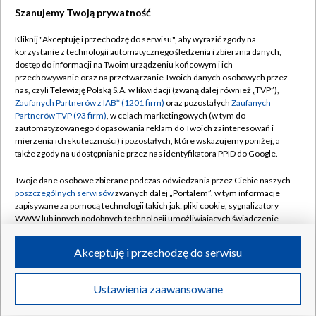
Szanujemy Twoją prywatność
Dołącz do nas:
Kliknij "Akceptuję i przechodzę do serwisu", aby wyrazić zgody na
korzystanie z technologii automatycznego śledzenia i zbierania danych,
TVP
dostęp do informacji na Twoim urządzeniu końcowym i ich
Abonament TVP
przechowywanie oraz na przetwarzanie Twoich danych osobowych przez
Regulamin TVP
nas, czyli Telewizję Polską S.A. w likwidacji (zwaną dalej również „TVP”),
Emisja w TVP
Polityka prywatności
Zaufanych Partnerów z IAB* (1201 firm)
oraz pozostałych
Zaufanych
Partnerów TVP (93 firm)
, w celach marketingowych (w tym do
Centrum informacji TVP
Moje zgody
zautomatyzowanego dopasowania reklam do Twoich zainteresowań i
mierzenia ich skuteczności) i pozostałych, które wskazujemy poniżej, a
Naziemna Telewizja Cyfrowa
Pomoc
także zgody na udostępnianie przez nas identyfikatora PPID do Google.
Sklep TVP
Biuro reklamy
Twoje dane osobowe zbierane podczas odwiedzania przez Ciebie naszych
Rada Programowa
Kontakt
poszczególnych serwisów
zwanych dalej „Portalem”, w tym informacje
zapisywane za pomocą technologii takich jak: pliki cookie, sygnalizatory
System NOS
WWW lub innych podobnych technologii umożliwiających świadczenie
dopasowanych i bezpiecznych usług, personalizację treści oraz reklam,
Informacje o nadawcy
Kanały
udostępnianie funkcji mediów społecznościowych oraz analizowanie
Akceptuję i przechodzę do serwisu
ruchu w Internecie.
Program dla prasy
©2026 Telewizja Polska S.A. w likwidacji
Biuro Reklamy
Twoje dane osobowe zbierane podczas odwiedzania przez Ciebie
Ustawienia zaawansowane
poszczególnych serwisów
na Portalu, takie jak adresy IP, identyfikatory
Ogłoszenie przetargowe
Twoich urządzeń końcowych i identyfikatory plików cookie, informacje o