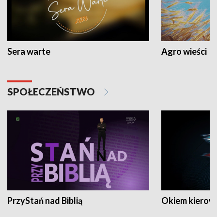
Sera warte
Agro wieści
SPOŁECZEŃSTWO
PrzyStań nad Biblią
Okiem kierow