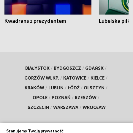
Kwadrans z prezydentem
Lubelska piłk
BIAŁYSTOK
/
BYDGOSZCZ
/
GDAŃSK
/
GORZÓW WLKP.
/
KATOWICE
/
KIELCE
/
KRAKÓW
/
LUBLIN
/
ŁÓDŹ
/
OLSZTYN
/
OPOLE
/
POZNAŃ
/
RZESZÓW
/
SZCZECIN
/
WARSZAWA
/
WROCŁAW
Szanujemy Twoją prywatność