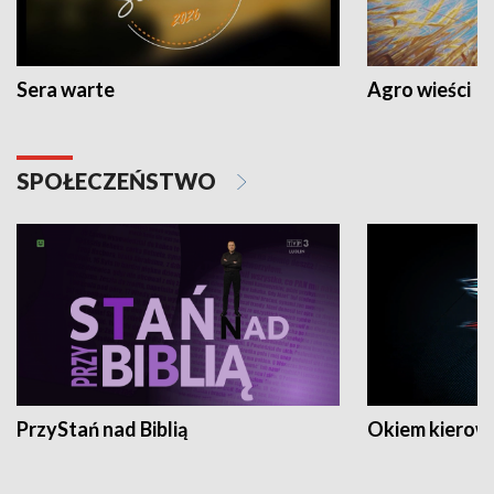
Sera warte
Agro wieści
SPOŁECZEŃSTWO
PrzyStań nad Biblią
Okiem kierow