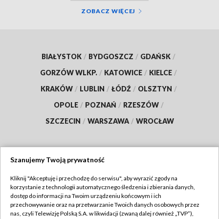
ZOBACZ WIĘCEJ
BIAŁYSTOK
/
BYDGOSZCZ
/
GDAŃSK
/
GORZÓW WLKP.
/
KATOWICE
/
KIELCE
/
KRAKÓW
/
LUBLIN
/
ŁÓDŹ
/
OLSZTYN
/
OPOLE
/
POZNAŃ
/
RZESZÓW
/
SZCZECIN
/
WARSZAWA
/
WROCŁAW
Szanujemy Twoją prywatność
Dołącz do nas:
Kliknij "Akceptuję i przechodzę do serwisu", aby wyrazić zgody na
korzystanie z technologii automatycznego śledzenia i zbierania danych,
TVP
dostęp do informacji na Twoim urządzeniu końcowym i ich
Abonament TVP
przechowywanie oraz na przetwarzanie Twoich danych osobowych przez
Regulamin TVP
nas, czyli Telewizję Polską S.A. w likwidacji (zwaną dalej również „TVP”),