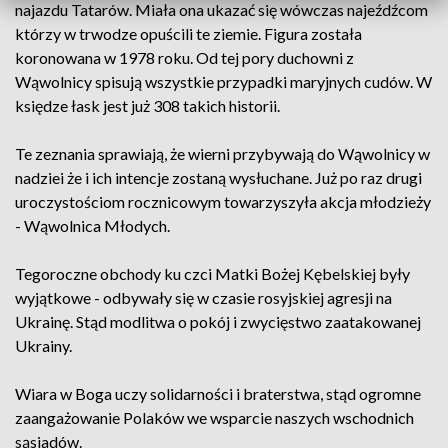
najazdu Tatarów. Miała ona ukazać się wówczas najeźdźcom
którzy w trwodze opuścili te ziemie. Figura została
koronowana w 1978 roku. Od tej pory duchowni z
Wąwolnicy spisują wszystkie przypadki maryjnych cudów. W
księdze łask jest już 308 takich historii.
Te zeznania sprawiają, że wierni przybywają do Wąwolnicy w
nadziei że i ich intencje zostaną wysłuchane. Już po raz drugi
uroczystościom rocznicowym towarzyszyła akcja młodzieży
- Wąwolnica Młodych.
Tegoroczne obchody ku czci Matki Bożej Kębelskiej były
wyjątkowe - odbywały się w czasie rosyjskiej agresji na
Ukrainę. Stąd modlitwa o pokój i zwycięstwo zaatakowanej
Ukrainy.
Wiara w Boga uczy solidarności i braterstwa, stąd ogromne
zaangażowanie Polaków we wsparcie naszych wschodnich
sąsiadów.