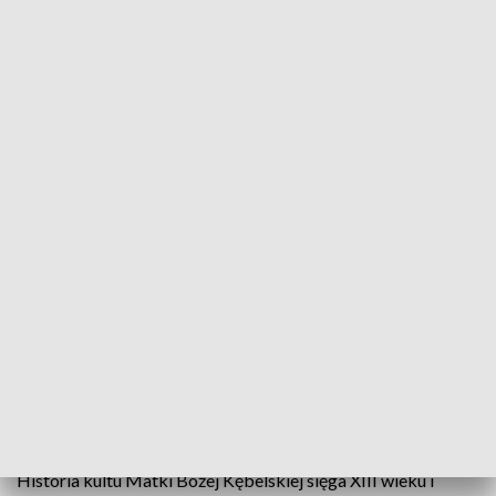
Modlitwa o pokój w Wąwolnicy
"Modlimy się tutaj o pokój i zwycięstwo
zaatakowanych" - mówił w Wąwolnicy podczas
uroczystości ku czci Matki Bożej Kębelskiej
metropolita lubelski. Arcybiskup Stanisław Budzik
nawiązywał do wojny na Ukrainie. Na początku
września przypada rocznica koronacji cudownej
figury, która gromadzi tysiące pielgrzymów z całej
Polski.
Historia kultu Matki Bożej Kębelskiej sięga XIII wieku i