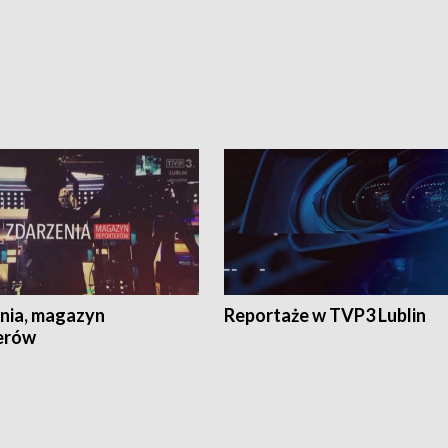
nia, magazyn
Reportaże w TVP3 Lublin
erów