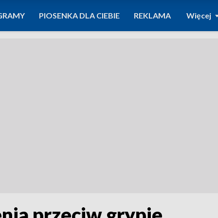
GRAMY
PIOSENKA DLA CIEBIE
REKLAMA
Więcej
nia przeciw grypie