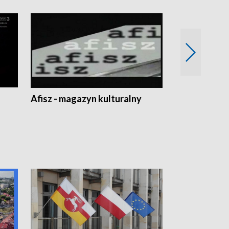
Afisz - magazyn kulturalny
Zobacz, co s