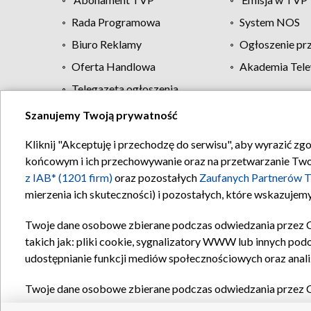
Rada Programowa
System NOS
Biuro Reklamy
Ogłoszenie pr
Oferta Handlowa
Akademia Tele
Telegazeta ogłoszenia
Szanujemy Twoją prywatność
Regulamin TVP
Kliknij "Akceptuję i przechodzę do serwisu", aby wyrazić zg
końcowym i ich przechowywanie oraz na przetwarzanie Twoich
z IAB* (1201 firm)
oraz pozostałych
Zaufanych Partnerów T
mierzenia ich skuteczności) i pozostałych, które wskazujemy
Twoje dane osobowe zbierane podczas odwiedzania przez 
takich jak: pliki cookie, sygnalizatory WWW lub innych pod
udostępnianie funkcji mediów społecznościowych oraz anali
Twoje dane osobowe zbierane podczas odwiedzania przez 
plików cookie, informacje o Twoich wyszukiwaniach w serwi