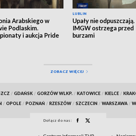
LUBLIN
onia Arabskiego w
Upały nie odpuszczają.
ie Podlaskim.
IMGW ostrzega przed
ionaty i aukcja Pride
burzami
land
ZOBACZ WIĘCEJ
SZCZ
/
GDAŃSK
/
GORZÓW WLKP.
/
KATOWICE
/
KIELCE
/
KRA
N
/
OPOLE
/
POZNAŃ
/
RZESZÓW
/
SZCZECIN
/
WARSZAWA
/
W
Dołącz do nas:
Centrum informacji TVP
Naziemna