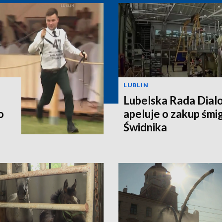
LUBLIN
Lubelska Rada Dial
o
apeluje o zakup śm
Świdnika