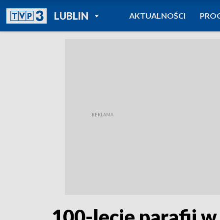
POWRÓT DO
LUBLIN
AKTUALNOŚCI
PRO
TVP REGIONY
100-lecie parafii 