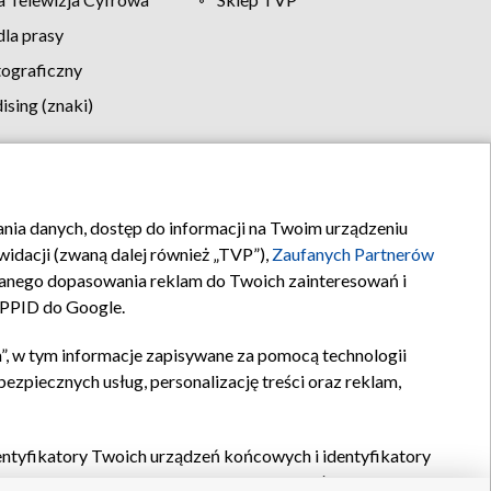
la prasy
tograficzny
sing (znaki)
klamy
Kontakt
rania danych, dostęp do informacji na Twoim urządzeniu
idacji (zwaną dalej również „TVP”),
Zaufanych Partnerów
anego dopasowania reklam do Twoich zainteresowań i
a PPID do Google.
”, w tym informacje zapisywane za pomocą technologii
zpiecznych usług, personalizację treści oraz reklam,
identyfikatory Twoich urządzeń końcowych i identyfikatory
P,
Zaufanych Partnerów z IAB
oraz pozostałych
Zaufanych