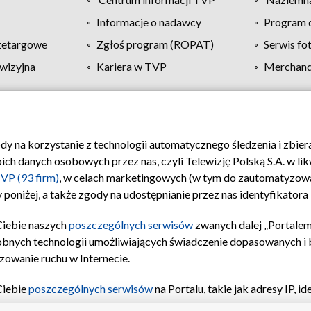
Informacje o nadawcy
Program d
zetargowe
Zgłoś program (ROPAT)
Serwis fo
wizyjna
Kariera w TVP
Merchandi
Polityka prywatności
Moje zgody
Pomoc
Biuro re
ody na korzystanie z technologii automatycznego śledzenia i zbie
 danych osobowych przez nas, czyli Telewizję Polską S.A. w likw
VP (93 firm)
, w celach marketingowych (w tym do zautomatyzow
 poniżej, a także zgody na udostępnianie przez nas identyfikator
Ciebie naszych
poszczególnych serwisów
zwanych dalej „Portalem
obnych technologii umożliwiających świadczenie dopasowanych i be
zowanie ruchu w Internecie.
Ciebie
poszczególnych serwisów
na Portalu, takie jak adresy IP, 
sach Portalu czy historia odwiedzin będą przetwarzane przez TV