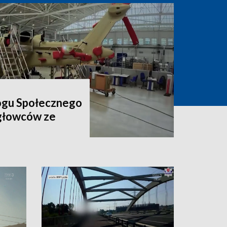
ogu Społecznego
igłowców ze