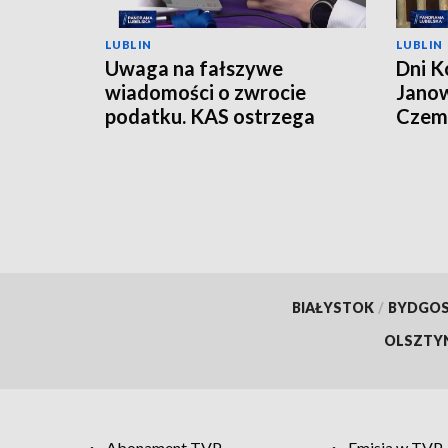
LUBLIN
LUBLIN
Uwaga na fałszywe
Dni K
wiadomości o zwrocie
Janow
podatku. KAS ostrzega
Czemp
przed oszustwem
of Po
BIAŁYSTOK
/
BYDGO
OLSZTY
Abonament TVP
Emisja w TVP