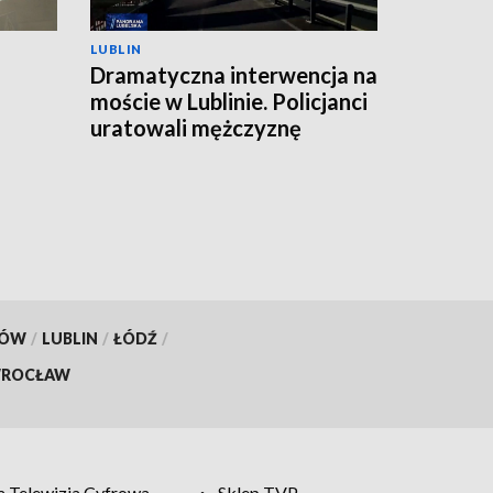
LUBLIN
Dramatyczna interwencja na
moście w Lublinie. Policjanci
uratowali mężczyznę
KÓW
/
LUBLIN
/
ŁÓDŹ
/
ROCŁAW
 Telewizja Cyfrowa
Sklep TVP