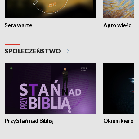
Sera warte
Agro wieści
SPOŁECZEŃSTWO
PrzyStań nad Biblią
Okiem kierow