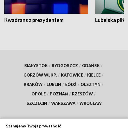
Kwadrans z prezydentem
Lubelska piłk
BIAŁYSTOK
/
BYDGOSZCZ
/
GDAŃSK
/
GORZÓW WLKP.
/
KATOWICE
/
KIELCE
/
KRAKÓW
/
LUBLIN
/
ŁÓDŹ
/
OLSZTYN
/
OPOLE
/
POZNAŃ
/
RZESZÓW
/
SZCZECIN
/
WARSZAWA
/
WROCŁAW
Szanujemy Twoją prywatność