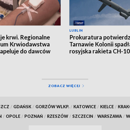
LUBLIN
je krwi. Regionalne
Prokuratura potwierd
rum Krwiodawstwa
Tarnawie Kolonii spadł
e apeluje do dawców
rosyjska rakieta CH-1
ZOBACZ WIĘCEJ
SZCZ
/
GDAŃSK
/
GORZÓW WLKP.
/
KATOWICE
/
KIELCE
/
KRA
N
/
OPOLE
/
POZNAŃ
/
RZESZÓW
/
SZCZECIN
/
WARSZAWA
/
W