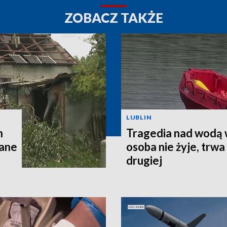
ZOBACZ TAKŻE
LUBLIN
h
Tragedia nad wodą 
wane
osoba nie żyje, trw
drugiej