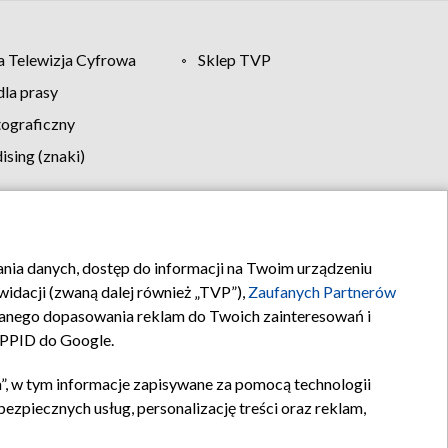
 Telewizja Cyfrowa
Sklep TVP
la prasy
tograficzny
sing (znaki)
klamy
Kontakt
rania danych, dostęp do informacji na Twoim urządzeniu
idacji (zwaną dalej również „TVP”),
Zaufanych Partnerów
anego dopasowania reklam do Twoich zainteresowań i
a PPID do Google.
”, w tym informacje zapisywane za pomocą technologii
zpiecznych usług, personalizację treści oraz reklam,