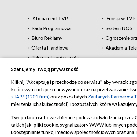
Abonament TVP
Emisja w TVP
Rada Programowa
System NOS
Biuro Reklamy
Ogłoszenie pr
Oferta Handlowa
Akademia Tele
Telegazeta ogłoszenia
Szanujemy Twoją prywatność
Regulamin TVP
Kliknij "Akceptuję i przechodzę do serwisu", aby wyrazić zg
końcowym i ich przechowywanie oraz na przetwarzanie Twoich
z IAB* (1201 firm)
oraz pozostałych
Zaufanych Partnerów T
mierzenia ich skuteczności) i pozostałych, które wskazujemy
Twoje dane osobowe zbierane podczas odwiedzania przez 
takich jak: pliki cookie, sygnalizatory WWW lub innych pod
udostępnianie funkcji mediów społecznościowych oraz anali