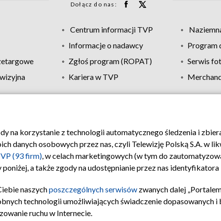
Dołącz do nas:
Centrum informacji TVP
Naziemna
Informacje o nadawcy
Program d
zetargowe
Zgłoś program (ROPAT)
Serwis fo
wizyjna
Kariera w TVP
Merchandi
Polityka prywatności
Moje zgody
Pomoc
Biuro re
ody na korzystanie z technologii automatycznego śledzenia i zbie
 danych osobowych przez nas, czyli Telewizję Polską S.A. w likw
VP (93 firm)
, w celach marketingowych (w tym do zautomatyzow
 poniżej, a także zgody na udostępnianie przez nas identyfikator
Ciebie naszych
poszczególnych serwisów
zwanych dalej „Portalem
obnych technologii umożliwiających świadczenie dopasowanych i be
zowanie ruchu w Internecie.