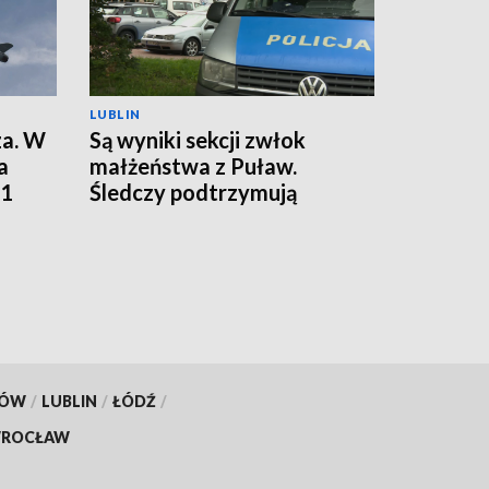
LUBLIN
za. W
Są wyniki sekcji zwłok
a
małżeństwa z Puław.
01
Śledczy podtrzymują
hipotezę rozszerzonego
samobójstwa
KÓW
/
LUBLIN
/
ŁÓDŹ
/
ROCŁAW