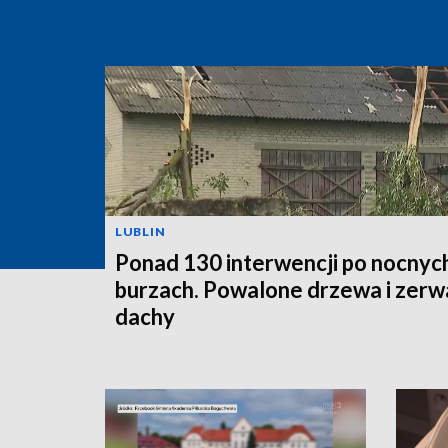
LUBLIN
Ponad 130 interwencji po nocnyc
burzach. Powalone drzewa i zer
dachy