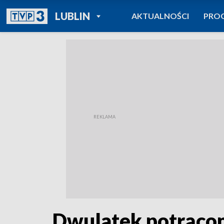
POWRÓT DO
LUBLIN
AKTUALNOŚCI
PRO
TVP REGIONY
Dwulatek potrąco