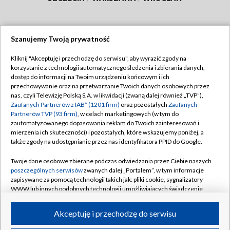
Szanujemy Twoją prywatność
Dołącz do nas:
Kliknij "Akceptuję i przechodzę do serwisu", aby wyrazić zgody na
korzystanie z technologii automatycznego śledzenia i zbierania danych,
TVP
dostęp do informacji na Twoim urządzeniu końcowym i ich
Abonament TVP
przechowywanie oraz na przetwarzanie Twoich danych osobowych przez
Regulamin TVP
nas, czyli Telewizję Polską S.A. w likwidacji (zwaną dalej również „TVP”),
Emisja w TVP
Polityka prywatności
Zaufanych Partnerów z IAB* (1201 firm)
oraz pozostałych
Zaufanych
Partnerów TVP (93 firm)
, w celach marketingowych (w tym do
Centrum informacji TVP
Moje zgody
zautomatyzowanego dopasowania reklam do Twoich zainteresowań i
mierzenia ich skuteczności) i pozostałych, które wskazujemy poniżej, a
Naziemna Telewizja Cyfrowa
Pomoc
także zgody na udostępnianie przez nas identyfikatora PPID do Google.
Sklep TVP
Biuro reklamy
Twoje dane osobowe zbierane podczas odwiedzania przez Ciebie naszych
Rada Programowa
Kontakt
poszczególnych serwisów
zwanych dalej „Portalem”, w tym informacje
zapisywane za pomocą technologii takich jak: pliki cookie, sygnalizatory
System NOS
WWW lub innych podobnych technologii umożliwiających świadczenie
dopasowanych i bezpiecznych usług, personalizację treści oraz reklam,
Informacje o nadawcy
Kanały
udostępnianie funkcji mediów społecznościowych oraz analizowanie
Akceptuję i przechodzę do serwisu
ruchu w Internecie.
Program dla prasy
©2026 Telewizja Polska S.A. w likwidacji