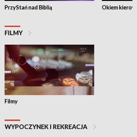
PrzyStań nad Biblią
Okiem kierow
FILMY
Filmy
WYPOCZYNEK I REKREACJA