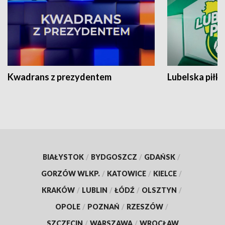
Kwadrans z prezydentem
Lubelska piłk
BIAŁYSTOK
/
BYDGOSZCZ
/
GDAŃSK
/
GORZÓW WLKP.
/
KATOWICE
/
KIELCE
/
KRAKÓW
/
LUBLIN
/
ŁÓDŹ
/
OLSZTYN
/
OPOLE
/
POZNAŃ
/
RZESZÓW
/
SZCZECIN
/
WARSZAWA
/
WROCŁAW