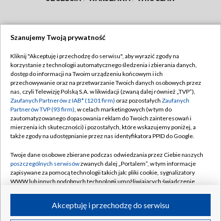
Szanujemy Twoją prywatność
Dołącz do nas:
Kliknij "Akceptuję i przechodzę do serwisu", aby wyrazić zgody na
korzystanie z technologii automatycznego śledzenia i zbierania danych,
TVP
dostęp do informacji na Twoim urządzeniu końcowym i ich
Abonament TVP
przechowywanie oraz na przetwarzanie Twoich danych osobowych przez
Regulamin TVP
nas, czyli Telewizję Polską S.A. w likwidacji (zwaną dalej również „TVP”),
Emisja w TVP
Polityka prywatności
Zaufanych Partnerów z IAB* (1201 firm)
oraz pozostałych
Zaufanych
Partnerów TVP (93 firm)
, w celach marketingowych (w tym do
Centrum informacji TVP
Moje zgody
zautomatyzowanego dopasowania reklam do Twoich zainteresowań i
mierzenia ich skuteczności) i pozostałych, które wskazujemy poniżej, a
Naziemna Telewizja Cyfrowa
Pomoc
także zgody na udostępnianie przez nas identyfikatora PPID do Google.
Sklep TVP
Biuro reklamy
Twoje dane osobowe zbierane podczas odwiedzania przez Ciebie naszych
Rada Programowa
Kontakt
poszczególnych serwisów
zwanych dalej „Portalem”, w tym informacje
zapisywane za pomocą technologii takich jak: pliki cookie, sygnalizatory
System NOS
WWW lub innych podobnych technologii umożliwiających świadczenie
dopasowanych i bezpiecznych usług, personalizację treści oraz reklam,
Informacje o nadawcy
Kanały
udostępnianie funkcji mediów społecznościowych oraz analizowanie
Akceptuję i przechodzę do serwisu
ruchu w Internecie.
Program dla prasy
©2026 Telewizja Polska S.A. w likwidacji