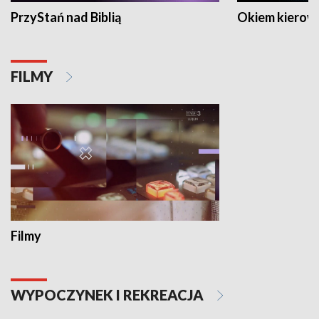
PrzyStań nad Biblią
Okiem kierow
FILMY
Filmy
WYPOCZYNEK I REKREACJA