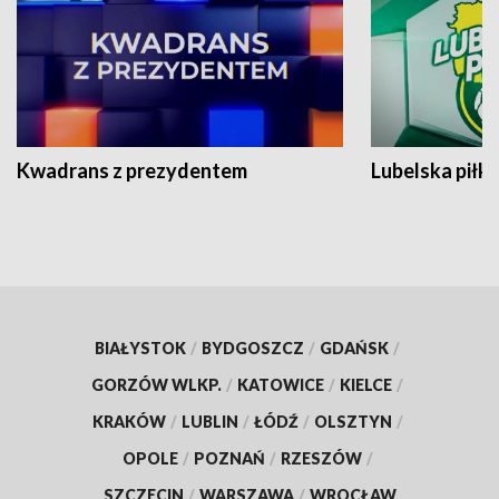
Kwadrans z prezydentem
Lubelska piłk
BIAŁYSTOK
/
BYDGOSZCZ
/
GDAŃSK
/
GORZÓW WLKP.
/
KATOWICE
/
KIELCE
/
KRAKÓW
/
LUBLIN
/
ŁÓDŹ
/
OLSZTYN
/
OPOLE
/
POZNAŃ
/
RZESZÓW
/
SZCZECIN
/
WARSZAWA
/
WROCŁAW