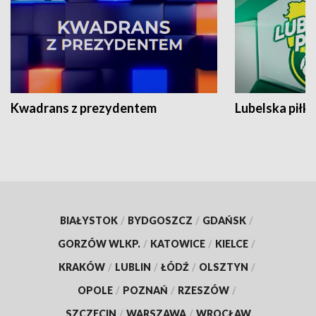
Kwadrans z prezydentem
Lubelska piłk
BIAŁYSTOK
/
BYDGOSZCZ
/
GDAŃSK
/
GORZÓW WLKP.
/
KATOWICE
/
KIELCE
/
KRAKÓW
/
LUBLIN
/
ŁÓDŹ
/
OLSZTYN
/
OPOLE
/
POZNAŃ
/
RZESZÓW
/
SZCZECIN
/
WARSZAWA
/
WROCŁAW