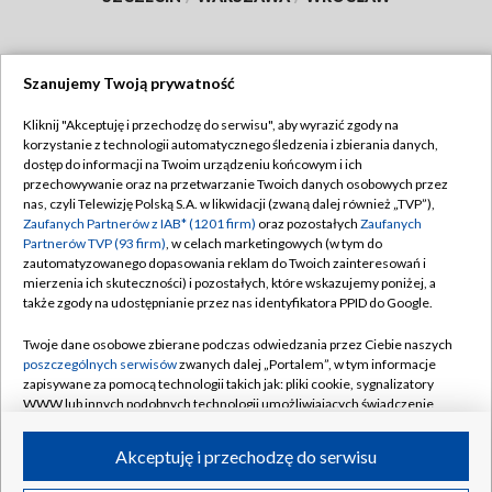
Szanujemy Twoją prywatność
Dołącz do nas:
Kliknij "Akceptuję i przechodzę do serwisu", aby wyrazić zgody na
korzystanie z technologii automatycznego śledzenia i zbierania danych,
TVP
dostęp do informacji na Twoim urządzeniu końcowym i ich
Abonament TVP
przechowywanie oraz na przetwarzanie Twoich danych osobowych przez
Regulamin TVP
nas, czyli Telewizję Polską S.A. w likwidacji (zwaną dalej również „TVP”),
Emisja w TVP
Polityka prywatności
Zaufanych Partnerów z IAB* (1201 firm)
oraz pozostałych
Zaufanych
Partnerów TVP (93 firm)
, w celach marketingowych (w tym do
Centrum informacji TVP
Moje zgody
zautomatyzowanego dopasowania reklam do Twoich zainteresowań i
mierzenia ich skuteczności) i pozostałych, które wskazujemy poniżej, a
Naziemna Telewizja Cyfrowa
Pomoc
także zgody na udostępnianie przez nas identyfikatora PPID do Google.
Sklep TVP
Biuro reklamy
Twoje dane osobowe zbierane podczas odwiedzania przez Ciebie naszych
Rada Programowa
Kontakt
poszczególnych serwisów
zwanych dalej „Portalem”, w tym informacje
zapisywane za pomocą technologii takich jak: pliki cookie, sygnalizatory
System NOS
WWW lub innych podobnych technologii umożliwiających świadczenie
dopasowanych i bezpiecznych usług, personalizację treści oraz reklam,
Informacje o nadawcy
Kanały
udostępnianie funkcji mediów społecznościowych oraz analizowanie
Akceptuję i przechodzę do serwisu
ruchu w Internecie.
Program dla prasy
©2026 Telewizja Polska S.A. w likwidacji