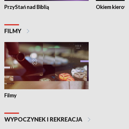
PrzyStań nad Biblią
Okiem kierow
FILMY
Filmy
WYPOCZYNEK I REKREACJA