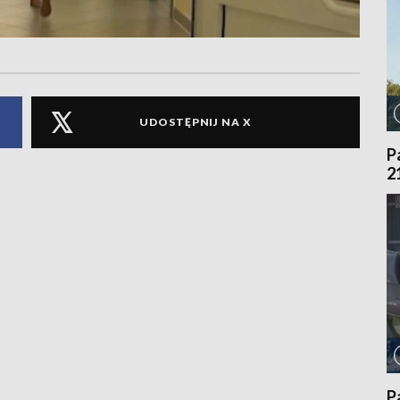
UDOSTĘPNIJ NA X
P
2
P