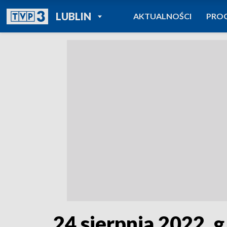
POWRÓT DO
LUBLIN
AKTUALNOŚCI
PRO
TVP REGIONY
24 sierpnia 2022, g