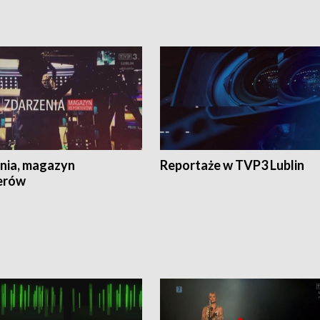
nia, magazyn
Reportaże w TVP3 Lublin
erów