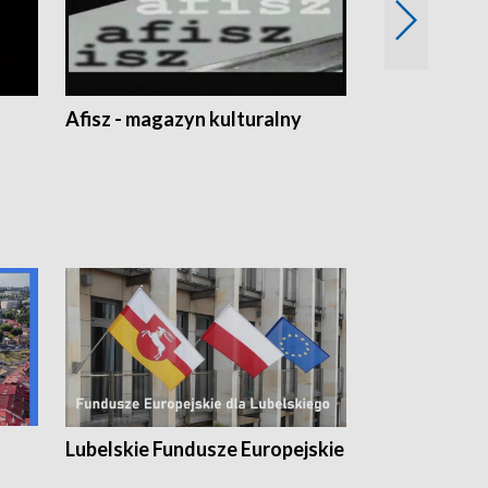
Afisz - magazyn kulturalny
Zobacz, co s
Lubelskie Fundusze Europejskie