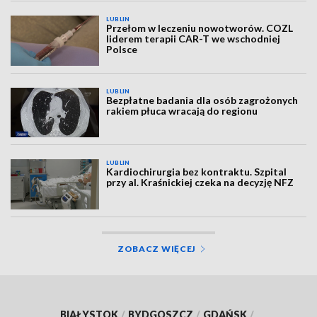
LUBLIN
Przełom w leczeniu nowotworów. COZL
liderem terapii CAR-T we wschodniej
Polsce
LUBLIN
Bezpłatne badania dla osób zagrożonych
rakiem płuca wracają do regionu
LUBLIN
Kardiochirurgia bez kontraktu. Szpital
przy al. Kraśnickiej czeka na decyzję NFZ
ZOBACZ WIĘCEJ
BIAŁYSTOK
/
BYDGOSZCZ
/
GDAŃSK
/