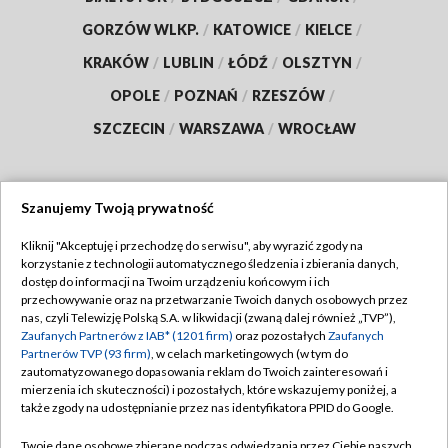
GORZÓW WLKP.
/
KATOWICE
/
KIELCE
/
KRAKÓW
/
LUBLIN
/
ŁÓDŹ
/
OLSZTYN
/
OPOLE
/
POZNAŃ
/
RZESZÓW
/
SZCZECIN
/
WARSZAWA
/
WROCŁAW
Szanujemy Twoją prywatność
Dołącz do nas:
Kliknij "Akceptuję i przechodzę do serwisu", aby wyrazić zgody na
korzystanie z technologii automatycznego śledzenia i zbierania danych,
TVP
dostęp do informacji na Twoim urządzeniu końcowym i ich
Abonament TVP
przechowywanie oraz na przetwarzanie Twoich danych osobowych przez
Regulamin TVP
nas, czyli Telewizję Polską S.A. w likwidacji (zwaną dalej również „TVP”),
Emisja w TVP
Polityka prywatności
Zaufanych Partnerów z IAB* (1201 firm)
oraz pozostałych
Zaufanych
Partnerów TVP (93 firm)
, w celach marketingowych (w tym do
Centrum informacji TVP
Moje zgody
zautomatyzowanego dopasowania reklam do Twoich zainteresowań i
mierzenia ich skuteczności) i pozostałych, które wskazujemy poniżej, a
Naziemna Telewizja Cyfrowa
Pomoc
także zgody na udostępnianie przez nas identyfikatora PPID do Google.
Sklep TVP
Biuro reklamy
Twoje dane osobowe zbierane podczas odwiedzania przez Ciebie naszych