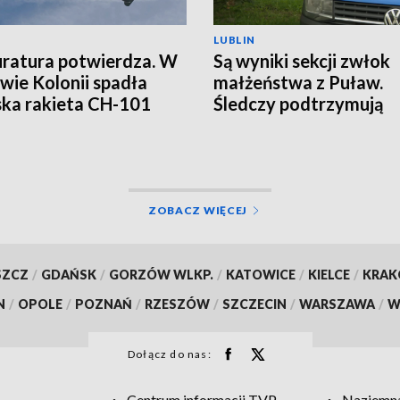
LUBLIN
ratura potwierdza. W
Są wyniki sekcji zwłok
wie Kolonii spadła
małżeństwa z Puław.
ska rakieta CH-101
Śledczy podtrzymują
hipotezę rozszerzone
samobójstwa
ZOBACZ WIĘCEJ
SZCZ
/
GDAŃSK
/
GORZÓW WLKP.
/
KATOWICE
/
KIELCE
/
KRA
N
/
OPOLE
/
POZNAŃ
/
RZESZÓW
/
SZCZECIN
/
WARSZAWA
/
W
Dołącz do nas:
Centrum informacji TVP
Naziemna