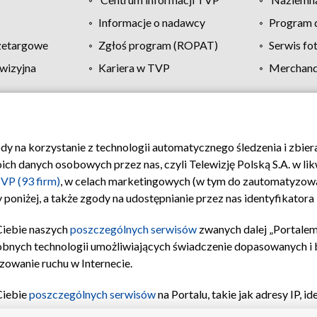
Informacje o nadawcy
Program d
zetargowe
Zgłoś program (ROPAT)
Serwis fo
wizyjna
Kariera w TVP
Merchandi
Polityka prywatności
Moje zgody
Pomoc
Biuro re
ody na korzystanie z technologii automatycznego śledzenia i zbie
 danych osobowych przez nas, czyli Telewizję Polską S.A. w likw
VP (93 firm)
, w celach marketingowych (w tym do zautomatyzow
 poniżej, a także zgody na udostępnianie przez nas identyfikator
Ciebie naszych
poszczególnych serwisów
zwanych dalej „Portalem
obnych technologii umożliwiających świadczenie dopasowanych i be
zowanie ruchu w Internecie.
Ciebie
poszczególnych serwisów
na Portalu, takie jak adresy IP, 
sach Portalu czy historia odwiedzin będą przetwarzane przez TV