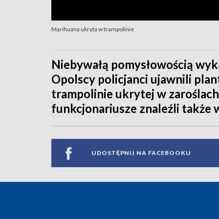
Marihuana ukryta w trampolinie
Niebywałą pomysłowością wykaz
Opolscy policjanci ujawnili plant
trampolinie ukrytej w zaroślac
funkcjonariusze znaleźli także
UDOSTĘPNIJ NA FACEBOOKU