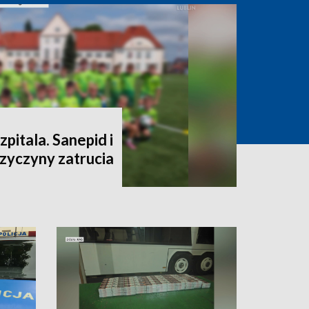
szpitala. Sanepid i
rzyczyny zatrucia