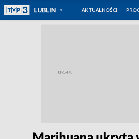
POWRÓT DO
LUBLIN
AKTUALNOŚCI
PRO
TVP REGIONY
Marihuana ukryta 