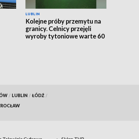
LUBLIN
Kolejne próby przemytu na
granicy. Celnicy przejęli
wyroby tytoniowe warte 60
go
tys. zł
KÓW
/
LUBLIN
/
ŁÓDŹ
/
ROCŁAW
 Telewizja Cyfrowa
Sklep TVP