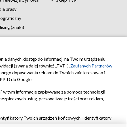
la prasy
tograficzny
sing (znaki)
klamy
Kontakt
rania danych, dostęp do informacji na Twoim urządzeniu
idacji (zwaną dalej również „TVP”),
Zaufanych Partnerów
anego dopasowania reklam do Twoich zainteresowań i
a PPID do Google.
”, w tym informacje zapisywane za pomocą technologii
zpiecznych usług, personalizację treści oraz reklam,
identyfikatory Twoich urządzeń końcowych i identyfikatory
P,
Zaufanych Partnerów z IAB
oraz pozostałych
Zaufanych