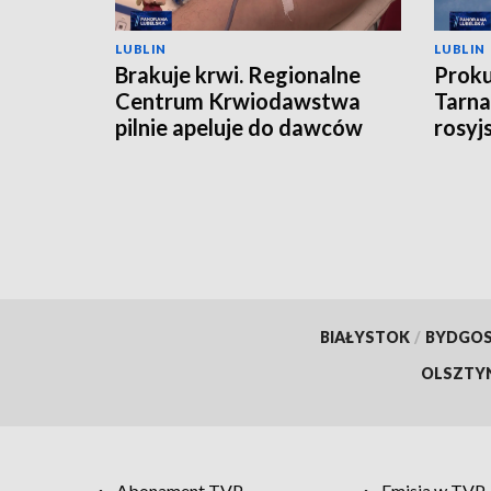
LUBLIN
LUBLIN
Brakuje krwi. Regionalne
Proku
Centrum Krwiodawstwa
Tarna
pilnie apeluje do dawców
rosyj
BIAŁYSTOK
/
BYDGO
OLSZTY
Abonament TVP
Emisja w TVP