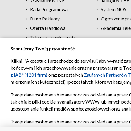
Rada Programowa
System NOS
Biuro Reklamy
Ogłoszenie pr
Oferta Handlowa
Akademia Tele
Telegazeta ogłoszenia
Szanujemy Twoją prywatność
Regulamin TVP
Kliknij "Akceptuję i przechodzę do serwisu", aby wyrazić zg
końcowym i ich przechowywanie oraz na przetwarzanie Twoich
z IAB* (1201 firm)
oraz pozostałych
Zaufanych Partnerów T
mierzenia ich skuteczności) i pozostałych, które wskazujemy
Twoje dane osobowe zbierane podczas odwiedzania przez 
takich jak: pliki cookie, sygnalizatory WWW lub innych pod
udostępnianie funkcji mediów społecznościowych oraz anali
Twoje dane osobowe zbierane podczas odwiedzania przez 
plików cookie, informacje o Twoich wyszukiwaniach w serwi