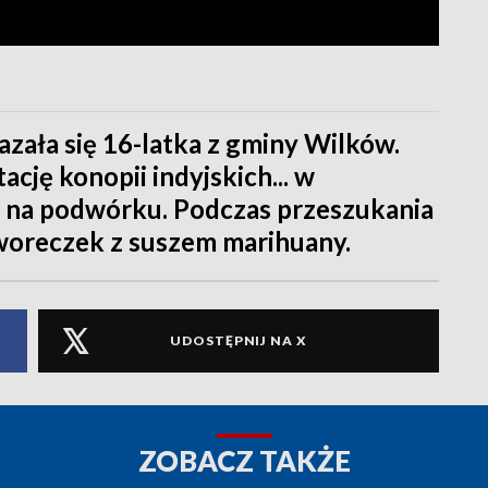
ała się 16-latka z gminy Wilków.
ację konopii indyjskich... w
h na podwórku. Podczas przeszukania
 woreczek z suszem marihuany.
UDOSTĘPNIJ NA X
ZOBACZ TAKŻE