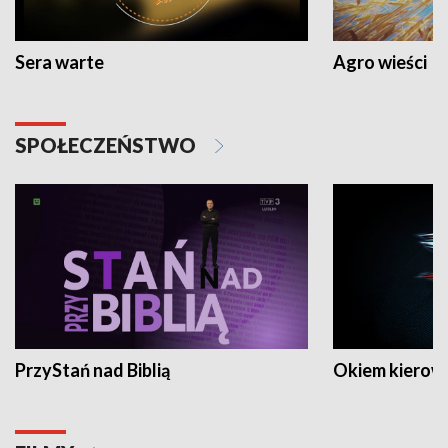
Sera warte
Agro wieści
SPOŁECZEŃSTWO
PrzyStań nad Biblią
Okiem kierow