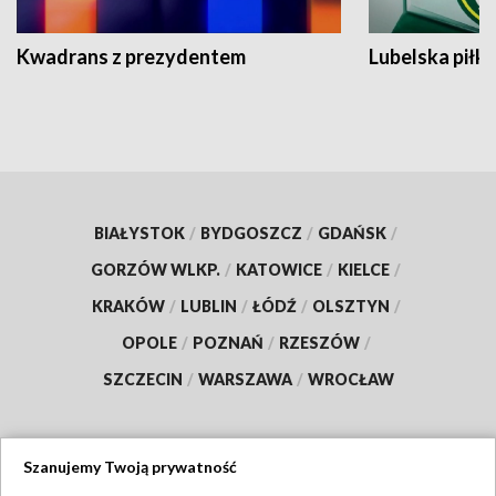
Kwadrans z prezydentem
Lubelska piłk
BIAŁYSTOK
/
BYDGOSZCZ
/
GDAŃSK
/
GORZÓW WLKP.
/
KATOWICE
/
KIELCE
/
KRAKÓW
/
LUBLIN
/
ŁÓDŹ
/
OLSZTYN
/
OPOLE
/
POZNAŃ
/
RZESZÓW
/
SZCZECIN
/
WARSZAWA
/
WROCŁAW
Szanujemy Twoją prywatność
Dołącz do nas: