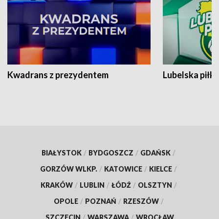
Kwadrans z prezydentem
Lubelska piłk
BIAŁYSTOK
/
BYDGOSZCZ
/
GDAŃSK
/
GORZÓW WLKP.
/
KATOWICE
/
KIELCE
/
KRAKÓW
/
LUBLIN
/
ŁÓDŹ
/
OLSZTYN
/
OPOLE
/
POZNAŃ
/
RZESZÓW
/
SZCZECIN
/
WARSZAWA
/
WROCŁAW