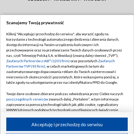
Szanujemy Twoją prywatność
Dołącz do nas:
Kliknij "Akceptuję i przechodzę do serwisu", aby wyrazić zgody na
korzystanie z technologii automatycznego śledzenia i zbierania danych,
TVP
dostęp do informacji na Twoim urządzeniu końcowym i ich
Abonament TVP
przechowywanie oraz na przetwarzanie Twoich danych osobowych przez
Regulamin TVP
nas, czyli Telewizję Polską S.A. w likwidacji (zwaną dalej również „TVP”),
Emisja w TVP
Polityka prywatności
Zaufanych Partnerów z IAB* (1201 firm)
oraz pozostałych
Zaufanych
Partnerów TVP (93 firm)
, w celach marketingowych (w tym do
Centrum informacji TVP
Moje zgody
zautomatyzowanego dopasowania reklam do Twoich zainteresowań i
mierzenia ich skuteczności) i pozostałych, które wskazujemy poniżej, a
Naziemna Telewizja Cyfrowa
Pomoc
także zgody na udostępnianie przez nas identyfikatora PPID do Google.
Sklep TVP
Biuro reklamy
Twoje dane osobowe zbierane podczas odwiedzania przez Ciebie naszych
Rada Programowa
Kontakt
poszczególnych serwisów
zwanych dalej „Portalem”, w tym informacje
zapisywane za pomocą technologii takich jak: pliki cookie, sygnalizatory
System NOS
WWW lub innych podobnych technologii umożliwiających świadczenie
dopasowanych i bezpiecznych usług, personalizację treści oraz reklam,
Informacje o nadawcy
Kanały
udostępnianie funkcji mediów społecznościowych oraz analizowanie
Akceptuję i przechodzę do serwisu
ruchu w Internecie.
Program dla prasy
©2026 Telewizja Polska S.A. w likwidacji