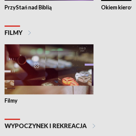
PrzyStań nad Biblią
Okiem kierow
FILMY
Filmy
WYPOCZYNEK I REKREACJA