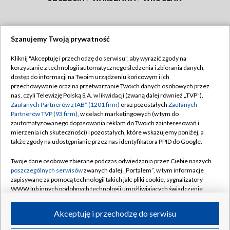
Szanujemy Twoją prywatność
Dołącz do nas:
Kliknij "Akceptuję i przechodzę do serwisu", aby wyrazić zgody na
korzystanie z technologii automatycznego śledzenia i zbierania danych,
TVP
dostęp do informacji na Twoim urządzeniu końcowym i ich
Abonament TVP
przechowywanie oraz na przetwarzanie Twoich danych osobowych przez
Regulamin TVP
nas, czyli Telewizję Polską S.A. w likwidacji (zwaną dalej również „TVP”),
Emisja w TVP
Polityka prywatności
Zaufanych Partnerów z IAB* (1201 firm)
oraz pozostałych
Zaufanych
Partnerów TVP (93 firm)
, w celach marketingowych (w tym do
Centrum informacji TVP
Moje zgody
zautomatyzowanego dopasowania reklam do Twoich zainteresowań i
mierzenia ich skuteczności) i pozostałych, które wskazujemy poniżej, a
Naziemna Telewizja Cyfrowa
Pomoc
także zgody na udostępnianie przez nas identyfikatora PPID do Google.
Sklep TVP
Biuro reklamy
Twoje dane osobowe zbierane podczas odwiedzania przez Ciebie naszych
Rada Programowa
Kontakt
poszczególnych serwisów
zwanych dalej „Portalem”, w tym informacje
zapisywane za pomocą technologii takich jak: pliki cookie, sygnalizatory
System NOS
WWW lub innych podobnych technologii umożliwiających świadczenie
dopasowanych i bezpiecznych usług, personalizację treści oraz reklam,
Informacje o nadawcy
Kanały
udostępnianie funkcji mediów społecznościowych oraz analizowanie
Akceptuję i przechodzę do serwisu
ruchu w Internecie.
Program dla prasy
©2026 Telewizja Polska S.A. w likwidacji