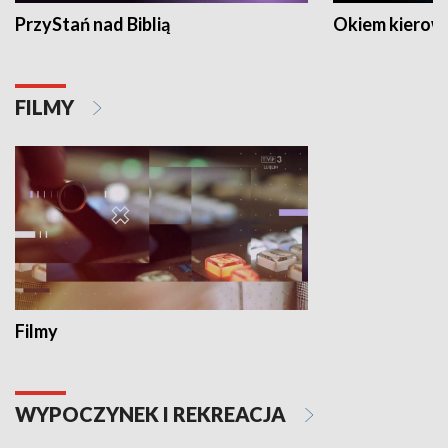
PrzyStań nad Biblią
Okiem kierow
FILMY
Filmy
WYPOCZYNEK I REKREACJA