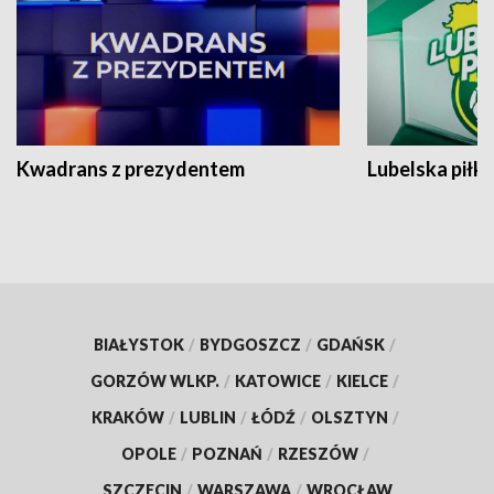
Kwadrans z prezydentem
Lubelska piłk
BIAŁYSTOK
/
BYDGOSZCZ
/
GDAŃSK
/
GORZÓW WLKP.
/
KATOWICE
/
KIELCE
/
KRAKÓW
/
LUBLIN
/
ŁÓDŹ
/
OLSZTYN
/
OPOLE
/
POZNAŃ
/
RZESZÓW
/
SZCZECIN
/
WARSZAWA
/
WROCŁAW