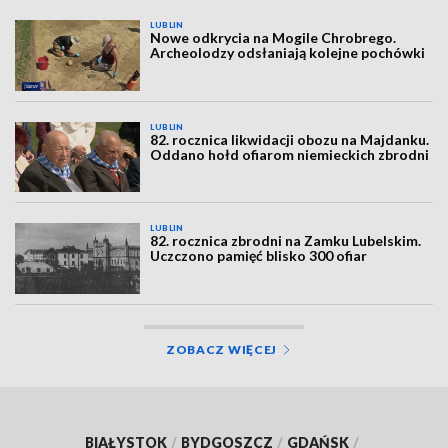
LUBLIN
Nowe odkrycia na Mogile Chrobrego.
Archeolodzy odsłaniają kolejne pochówki
LUBLIN
82. rocznica likwidacji obozu na Majdanku.
Oddano hołd ofiarom niemieckich zbrodni
LUBLIN
82. rocznica zbrodni na Zamku Lubelskim.
Uczczono pamięć blisko 300 ofiar
ZOBACZ WIĘCEJ
BIAŁYSTOK
/
BYDGOSZCZ
/
GDAŃSK
/