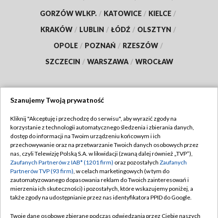
GORZÓW WLKP.
/
KATOWICE
/
KIELCE
/
KRAKÓW
/
LUBLIN
/
ŁÓDŹ
/
OLSZTYN
/
OPOLE
/
POZNAŃ
/
RZESZÓW
/
SZCZECIN
/
WARSZAWA
/
WROCŁAW
Szanujemy Twoją prywatność
Dołącz do nas:
Kliknij "Akceptuję i przechodzę do serwisu", aby wyrazić zgody na
korzystanie z technologii automatycznego śledzenia i zbierania danych,
TVP
dostęp do informacji na Twoim urządzeniu końcowym i ich
Abonament TVP
przechowywanie oraz na przetwarzanie Twoich danych osobowych przez
Regulamin TVP
nas, czyli Telewizję Polską S.A. w likwidacji (zwaną dalej również „TVP”),
Emisja w TVP
Polityka prywatności
Zaufanych Partnerów z IAB* (1201 firm)
oraz pozostałych
Zaufanych
Partnerów TVP (93 firm)
, w celach marketingowych (w tym do
Centrum informacji TVP
Moje zgody
zautomatyzowanego dopasowania reklam do Twoich zainteresowań i
mierzenia ich skuteczności) i pozostałych, które wskazujemy poniżej, a
Naziemna Telewizja Cyfrowa
Pomoc
także zgody na udostępnianie przez nas identyfikatora PPID do Google.
Sklep TVP
Biuro reklamy
Twoje dane osobowe zbierane podczas odwiedzania przez Ciebie naszych