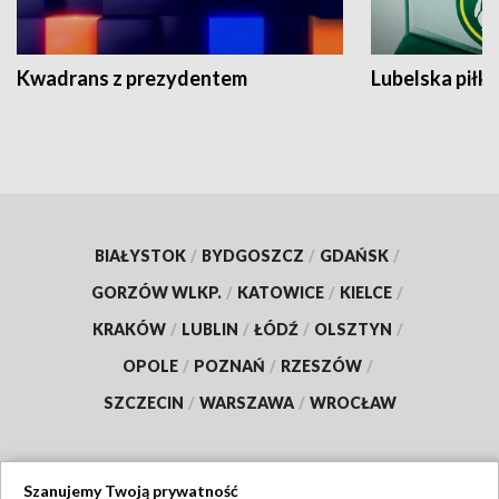
Kwadrans z prezydentem
Lubelska piłk
BIAŁYSTOK
/
BYDGOSZCZ
/
GDAŃSK
/
GORZÓW WLKP.
/
KATOWICE
/
KIELCE
/
KRAKÓW
/
LUBLIN
/
ŁÓDŹ
/
OLSZTYN
/
OPOLE
/
POZNAŃ
/
RZESZÓW
/
SZCZECIN
/
WARSZAWA
/
WROCŁAW
Szanujemy Twoją prywatność