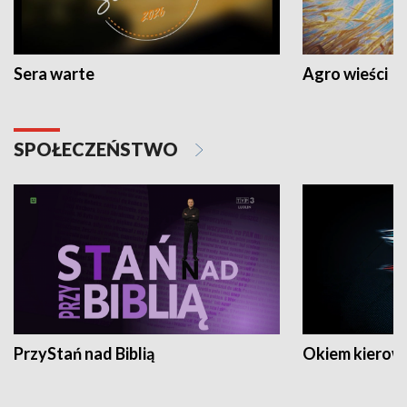
Sera warte
Agro wieści
SPOŁECZEŃSTWO
PrzyStań nad Biblią
Okiem kierow