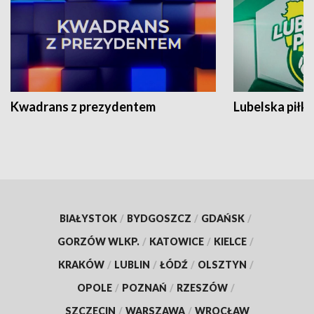
Kwadrans z prezydentem
Lubelska piłk
BIAŁYSTOK
/
BYDGOSZCZ
/
GDAŃSK
/
GORZÓW WLKP.
/
KATOWICE
/
KIELCE
/
KRAKÓW
/
LUBLIN
/
ŁÓDŹ
/
OLSZTYN
/
OPOLE
/
POZNAŃ
/
RZESZÓW
/
SZCZECIN
/
WARSZAWA
/
WROCŁAW