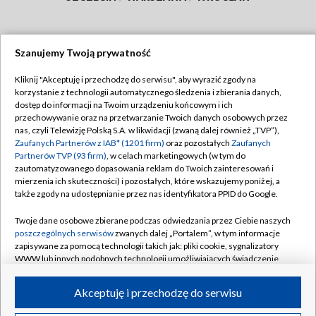
Szanujemy Twoją prywatność
Dołącz do nas:
Kliknij "Akceptuję i przechodzę do serwisu", aby wyrazić zgody na
korzystanie z technologii automatycznego śledzenia i zbierania danych,
TVP
dostęp do informacji na Twoim urządzeniu końcowym i ich
Abonament TVP
przechowywanie oraz na przetwarzanie Twoich danych osobowych przez
Regulamin TVP
nas, czyli Telewizję Polską S.A. w likwidacji (zwaną dalej również „TVP”),
Emisja w TVP
Polityka prywatności
Zaufanych Partnerów z IAB* (1201 firm)
oraz pozostałych
Zaufanych
Partnerów TVP (93 firm)
, w celach marketingowych (w tym do
Centrum informacji TVP
Moje zgody
zautomatyzowanego dopasowania reklam do Twoich zainteresowań i
mierzenia ich skuteczności) i pozostałych, które wskazujemy poniżej, a
Naziemna Telewizja Cyfrowa
Pomoc
także zgody na udostępnianie przez nas identyfikatora PPID do Google.
Sklep TVP
Biuro reklamy
Twoje dane osobowe zbierane podczas odwiedzania przez Ciebie naszych
Rada Programowa
Kontakt
poszczególnych serwisów
zwanych dalej „Portalem”, w tym informacje
zapisywane za pomocą technologii takich jak: pliki cookie, sygnalizatory
System NOS
WWW lub innych podobnych technologii umożliwiających świadczenie
dopasowanych i bezpiecznych usług, personalizację treści oraz reklam,
Informacje o nadawcy
Kanały
udostępnianie funkcji mediów społecznościowych oraz analizowanie
Akceptuję i przechodzę do serwisu
ruchu w Internecie.
Program dla prasy
©2026 Telewizja Polska S.A. w likwidacji