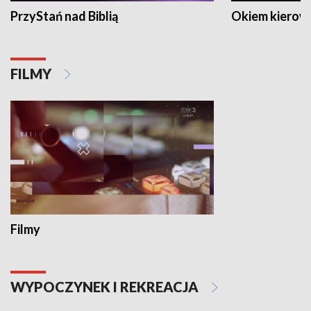
PrzyStań nad Biblią
Okiem kierow
FILMY
Filmy
WYPOCZYNEK I REKREACJA