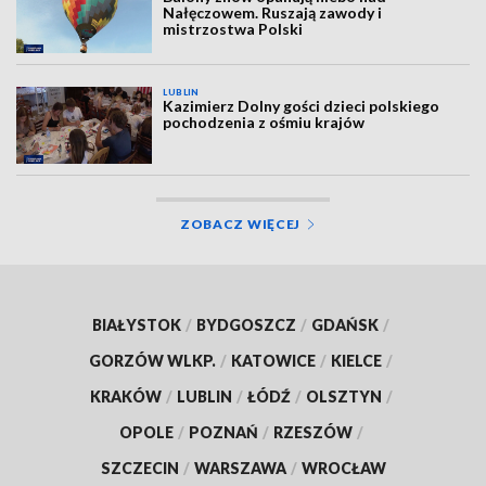
Nałęczowem. Ruszają zawody i
mistrzostwa Polski
LUBLIN
Kazimierz Dolny gości dzieci polskiego
pochodzenia z ośmiu krajów
ZOBACZ WIĘCEJ
BIAŁYSTOK
/
BYDGOSZCZ
/
GDAŃSK
/
GORZÓW WLKP.
/
KATOWICE
/
KIELCE
/
KRAKÓW
/
LUBLIN
/
ŁÓDŹ
/
OLSZTYN
/
OPOLE
/
POZNAŃ
/
RZESZÓW
/
SZCZECIN
/
WARSZAWA
/
WROCŁAW