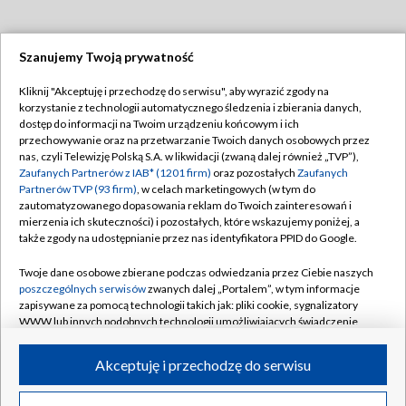
Szanujemy Twoją prywatność
Dołącz do nas:
Kliknij "Akceptuję i przechodzę do serwisu", aby wyrazić zgody na
korzystanie z technologii automatycznego śledzenia i zbierania danych,
TVP
dostęp do informacji na Twoim urządzeniu końcowym i ich
Abonament TVP
przechowywanie oraz na przetwarzanie Twoich danych osobowych przez
Regulamin TVP
nas, czyli Telewizję Polską S.A. w likwidacji (zwaną dalej również „TVP”),
Emisja w TVP
Polityka prywatności
Zaufanych Partnerów z IAB* (1201 firm)
oraz pozostałych
Zaufanych
Partnerów TVP (93 firm)
, w celach marketingowych (w tym do
Centrum informacji TVP
Moje zgody
zautomatyzowanego dopasowania reklam do Twoich zainteresowań i
mierzenia ich skuteczności) i pozostałych, które wskazujemy poniżej, a
Naziemna Telewizja Cyfrowa
Pomoc
także zgody na udostępnianie przez nas identyfikatora PPID do Google.
Sklep TVP
Biuro reklamy
Twoje dane osobowe zbierane podczas odwiedzania przez Ciebie naszych
Rada Programowa
Kontakt
poszczególnych serwisów
zwanych dalej „Portalem”, w tym informacje
zapisywane za pomocą technologii takich jak: pliki cookie, sygnalizatory
System NOS
WWW lub innych podobnych technologii umożliwiających świadczenie
dopasowanych i bezpiecznych usług, personalizację treści oraz reklam,
Informacje o nadawcy
Kanały
udostępnianie funkcji mediów społecznościowych oraz analizowanie
Akceptuję i przechodzę do serwisu
ruchu w Internecie.
Program dla prasy
©2026 Telewizja Polska S.A. w likwidacji
Biuro Reklamy
Twoje dane osobowe zbierane podczas odwiedzania przez Ciebie