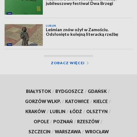
jubileuszowy festiwal Dwa Brzegi
LUBLIN
Leśmian znów ożył w Zamościu.
Odsłonięto kolejną literacką rzeźbę
ZOBACZ WIĘCEJ
BIAŁYSTOK
/
BYDGOSZCZ
/
GDAŃSK
/
GORZÓW WLKP.
/
KATOWICE
/
KIELCE
/
KRAKÓW
/
LUBLIN
/
ŁÓDŹ
/
OLSZTYN
/
OPOLE
/
POZNAŃ
/
RZESZÓW
/
SZCZECIN
/
WARSZAWA
/
WROCŁAW