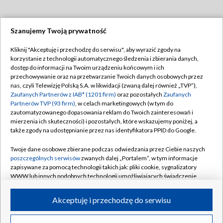
Szanujemy Twoją prywatność
Dołącz do nas:
Kliknij "Akceptuję i przechodzę do serwisu", aby wyrazić zgody na
korzystanie z technologii automatycznego śledzenia i zbierania danych,
TVP
dostęp do informacji na Twoim urządzeniu końcowym i ich
Abonament TVP
przechowywanie oraz na przetwarzanie Twoich danych osobowych przez
Regulamin TVP
nas, czyli Telewizję Polską S.A. w likwidacji (zwaną dalej również „TVP”),
Emisja w TVP
Polityka prywatności
Zaufanych Partnerów z IAB* (1201 firm)
oraz pozostałych
Zaufanych
Partnerów TVP (93 firm)
, w celach marketingowych (w tym do
Centrum informacji TVP
Moje zgody
zautomatyzowanego dopasowania reklam do Twoich zainteresowań i
mierzenia ich skuteczności) i pozostałych, które wskazujemy poniżej, a
Naziemna Telewizja Cyfrowa
Pomoc
także zgody na udostępnianie przez nas identyfikatora PPID do Google.
Sklep TVP
Biuro reklamy
Twoje dane osobowe zbierane podczas odwiedzania przez Ciebie naszych
Rada Programowa
Kontakt
poszczególnych serwisów
zwanych dalej „Portalem”, w tym informacje
zapisywane za pomocą technologii takich jak: pliki cookie, sygnalizatory
System NOS
WWW lub innych podobnych technologii umożliwiających świadczenie
dopasowanych i bezpiecznych usług, personalizację treści oraz reklam,
Informacje o nadawcy
Kanały
udostępnianie funkcji mediów społecznościowych oraz analizowanie
Akceptuję i przechodzę do serwisu
ruchu w Internecie.
Program dla prasy
©2026 Telewizja Polska S.A. w likwidacji
Biuro Reklamy
Twoje dane osobowe zbierane podczas odwiedzania przez Ciebie