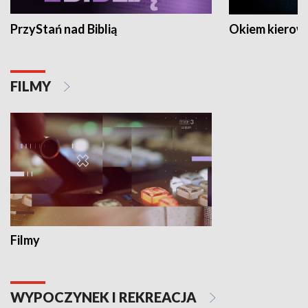
PrzyStań nad Biblią
Okiem kierow
FILMY
Filmy
WYPOCZYNEK I REKREACJA