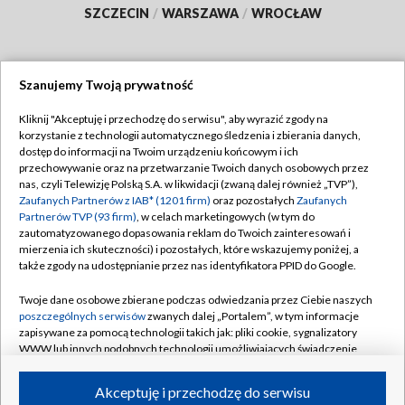
SZCZECIN
/
WARSZAWA
/
WROCŁAW
Szanujemy Twoją prywatność
Dołącz do nas:
Kliknij "Akceptuję i przechodzę do serwisu", aby wyrazić zgody na
korzystanie z technologii automatycznego śledzenia i zbierania danych,
TVP
dostęp do informacji na Twoim urządzeniu końcowym i ich
Abonament TVP
przechowywanie oraz na przetwarzanie Twoich danych osobowych przez
Regulamin TVP
nas, czyli Telewizję Polską S.A. w likwidacji (zwaną dalej również „TVP”),
Emisja w TVP
Polityka prywatności
Zaufanych Partnerów z IAB* (1201 firm)
oraz pozostałych
Zaufanych
Partnerów TVP (93 firm)
, w celach marketingowych (w tym do
Centrum informacji TVP
Moje zgody
zautomatyzowanego dopasowania reklam do Twoich zainteresowań i
mierzenia ich skuteczności) i pozostałych, które wskazujemy poniżej, a
Naziemna Telewizja Cyfrowa
Pomoc
także zgody na udostępnianie przez nas identyfikatora PPID do Google.
Sklep TVP
Biuro reklamy
Twoje dane osobowe zbierane podczas odwiedzania przez Ciebie naszych
Rada Programowa
Kontakt
poszczególnych serwisów
zwanych dalej „Portalem”, w tym informacje
zapisywane za pomocą technologii takich jak: pliki cookie, sygnalizatory
System NOS
WWW lub innych podobnych technologii umożliwiających świadczenie
dopasowanych i bezpiecznych usług, personalizację treści oraz reklam,
Informacje o nadawcy
Kanały
udostępnianie funkcji mediów społecznościowych oraz analizowanie
Akceptuję i przechodzę do serwisu
ruchu w Internecie.
Program dla prasy