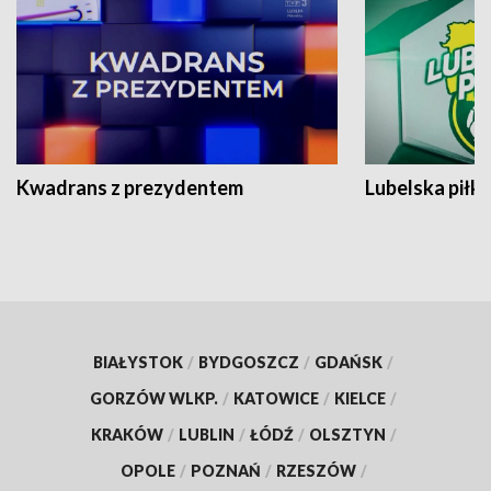
Kwadrans z prezydentem
Lubelska piłk
BIAŁYSTOK
/
BYDGOSZCZ
/
GDAŃSK
/
GORZÓW WLKP.
/
KATOWICE
/
KIELCE
/
KRAKÓW
/
LUBLIN
/
ŁÓDŹ
/
OLSZTYN
/
OPOLE
/
POZNAŃ
/
RZESZÓW
/