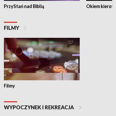
PrzyStań nad Biblią
Okiem kierow
FILMY
Filmy
WYPOCZYNEK I REKREACJA