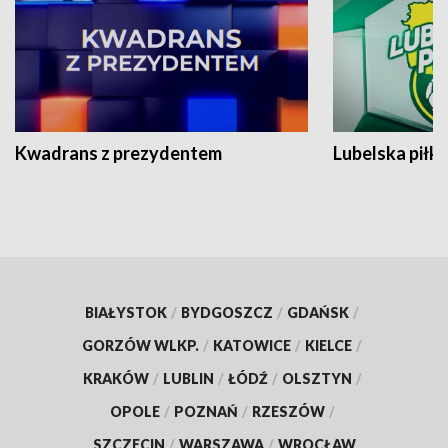
Kwadrans z prezydentem
Lubelska piłk
BIAŁYSTOK
/
BYDGOSZCZ
/
GDAŃSK
/
GORZÓW WLKP.
/
KATOWICE
/
KIELCE
/
KRAKÓW
/
LUBLIN
/
ŁÓDŹ
/
OLSZTYN
/
OPOLE
/
POZNAŃ
/
RZESZÓW
/
SZCZECIN
/
WARSZAWA
/
WROCŁAW