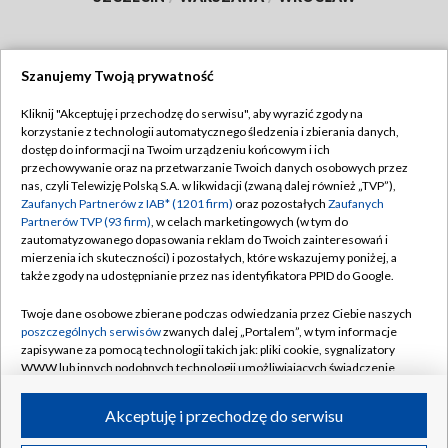
Szanujemy Twoją prywatność
Dołącz do nas:
Kliknij "Akceptuję i przechodzę do serwisu", aby wyrazić zgody na
korzystanie z technologii automatycznego śledzenia i zbierania danych,
TVP
dostęp do informacji na Twoim urządzeniu końcowym i ich
Abonament TVP
przechowywanie oraz na przetwarzanie Twoich danych osobowych przez
Regulamin TVP
nas, czyli Telewizję Polską S.A. w likwidacji (zwaną dalej również „TVP”),
Emisja w TVP
Polityka prywatności
Zaufanych Partnerów z IAB* (1201 firm)
oraz pozostałych
Zaufanych
Partnerów TVP (93 firm)
, w celach marketingowych (w tym do
Centrum informacji TVP
Moje zgody
zautomatyzowanego dopasowania reklam do Twoich zainteresowań i
mierzenia ich skuteczności) i pozostałych, które wskazujemy poniżej, a
Naziemna Telewizja Cyfrowa
Pomoc
także zgody na udostępnianie przez nas identyfikatora PPID do Google.
Sklep TVP
Biuro reklamy
Twoje dane osobowe zbierane podczas odwiedzania przez Ciebie naszych
Rada Programowa
Kontakt
poszczególnych serwisów
zwanych dalej „Portalem”, w tym informacje
zapisywane za pomocą technologii takich jak: pliki cookie, sygnalizatory
System NOS
WWW lub innych podobnych technologii umożliwiających świadczenie
dopasowanych i bezpiecznych usług, personalizację treści oraz reklam,
Informacje o nadawcy
Kanały
udostępnianie funkcji mediów społecznościowych oraz analizowanie
Akceptuję i przechodzę do serwisu
ruchu w Internecie.
Program dla prasy
©2026 Telewizja Polska S.A. w likwidacji