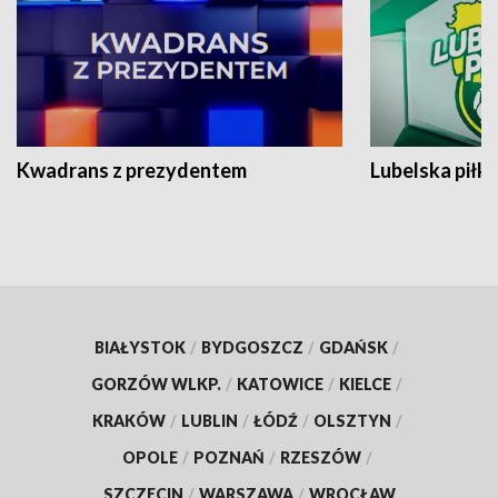
Kwadrans z prezydentem
Lubelska piłk
BIAŁYSTOK
/
BYDGOSZCZ
/
GDAŃSK
/
GORZÓW WLKP.
/
KATOWICE
/
KIELCE
/
KRAKÓW
/
LUBLIN
/
ŁÓDŹ
/
OLSZTYN
/
OPOLE
/
POZNAŃ
/
RZESZÓW
/
SZCZECIN
/
WARSZAWA
/
WROCŁAW