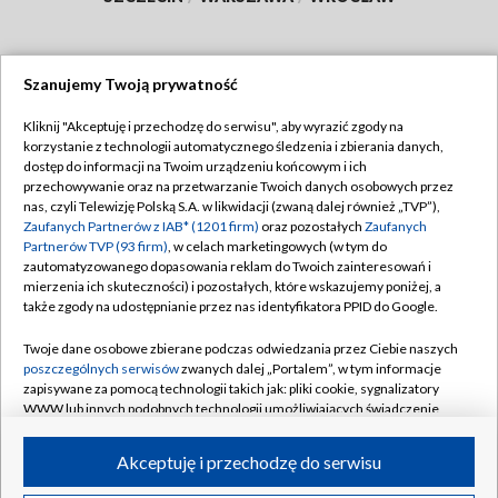
Szanujemy Twoją prywatność
Dołącz do nas:
Kliknij "Akceptuję i przechodzę do serwisu", aby wyrazić zgody na
korzystanie z technologii automatycznego śledzenia i zbierania danych,
TVP
dostęp do informacji na Twoim urządzeniu końcowym i ich
Abonament TVP
przechowywanie oraz na przetwarzanie Twoich danych osobowych przez
Regulamin TVP
nas, czyli Telewizję Polską S.A. w likwidacji (zwaną dalej również „TVP”),
Emisja w TVP
Polityka prywatności
Zaufanych Partnerów z IAB* (1201 firm)
oraz pozostałych
Zaufanych
Partnerów TVP (93 firm)
, w celach marketingowych (w tym do
Centrum informacji TVP
Moje zgody
zautomatyzowanego dopasowania reklam do Twoich zainteresowań i
mierzenia ich skuteczności) i pozostałych, które wskazujemy poniżej, a
Naziemna Telewizja Cyfrowa
Pomoc
także zgody na udostępnianie przez nas identyfikatora PPID do Google.
Sklep TVP
Biuro reklamy
Twoje dane osobowe zbierane podczas odwiedzania przez Ciebie naszych
Rada Programowa
Kontakt
poszczególnych serwisów
zwanych dalej „Portalem”, w tym informacje
zapisywane za pomocą technologii takich jak: pliki cookie, sygnalizatory
System NOS
WWW lub innych podobnych technologii umożliwiających świadczenie
dopasowanych i bezpiecznych usług, personalizację treści oraz reklam,
Informacje o nadawcy
Kanały
udostępnianie funkcji mediów społecznościowych oraz analizowanie
Akceptuję i przechodzę do serwisu
ruchu w Internecie.
Program dla prasy
©2026 Telewizja Polska S.A. w likwidacji