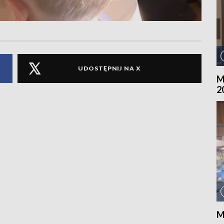
UDOSTĘPNIJ NA X
M
2
M