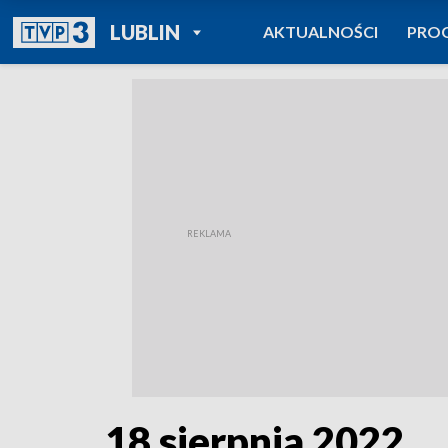
POWRÓT DO
LUBLIN
AKTUALNOŚCI
PRO
TVP REGIONY
18 sierpnia 2022