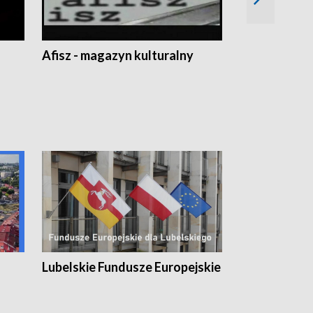
Afisz - magazyn kulturalny
Zobacz, co s
Lubelskie Fundusze Europejskie