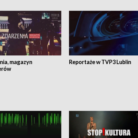
nia, magazyn
Reportaże w TVP3 Lublin
erów