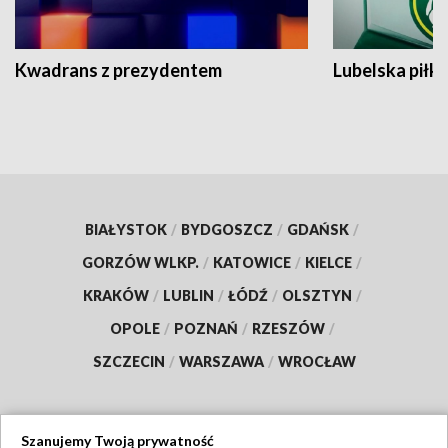
Kwadrans z prezydentem
Lubelska piłk
BIAŁYSTOK
/
BYDGOSZCZ
/
GDAŃSK
/
GORZÓW WLKP.
/
KATOWICE
/
KIELCE
/
KRAKÓW
/
LUBLIN
/
ŁÓDŹ
/
OLSZTYN
/
OPOLE
/
POZNAŃ
/
RZESZÓW
/
SZCZECIN
/
WARSZAWA
/
WROCŁAW
Szanujemy Twoją prywatność