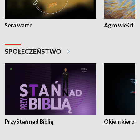
Sera warte
Agro wieści
SPOŁECZEŃSTWO
PrzyStań nad Biblią
Okiem kierow