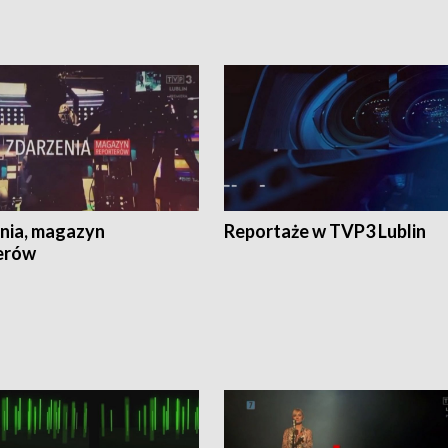
nia, magazyn
Reportaże w TVP3 Lublin
erów