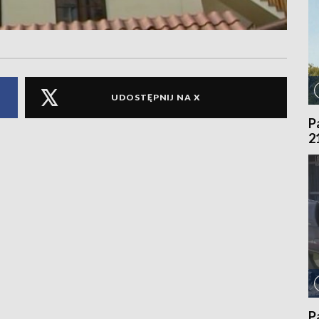
UDOSTĘPNIJ NA X
P
2
P