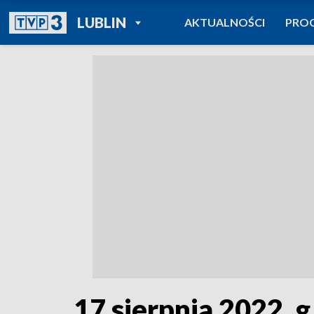
POWRÓT DO
LUBLIN
AKTUALNOŚCI
PRO
TVP REGIONY
17 sierpnia 2022, g