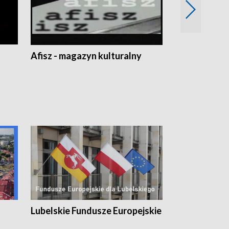
Afisz - magazyn kulturalny
Zobacz, co s
Lubelskie Fundusze Europejskie