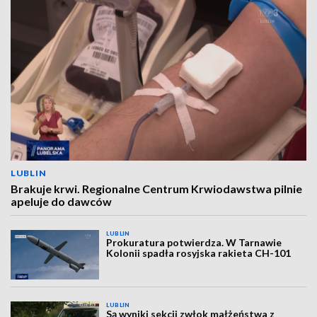
LUBLIN
Brakuje krwi. Regionalne Centrum Krwiodawstwa pilnie
apeluje do dawców
LUBLIN
Prokuratura potwierdza. W Tarnawie
Kolonii spadła rosyjska rakieta CH-101
LUBLIN
Są wyniki sekcji zwłok małżeństwa z