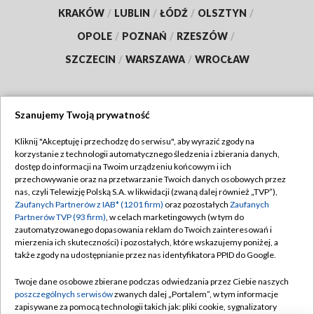
KRAKÓW
/
LUBLIN
/
ŁÓDŹ
/
OLSZTYN
/
OPOLE
/
POZNAŃ
/
RZESZÓW
/
SZCZECIN
/
WARSZAWA
/
WROCŁAW
Szanujemy Twoją prywatność
Dołącz do nas:
Kliknij "Akceptuję i przechodzę do serwisu", aby wyrazić zgody na
korzystanie z technologii automatycznego śledzenia i zbierania danych,
TVP
dostęp do informacji na Twoim urządzeniu końcowym i ich
Abonament TVP
przechowywanie oraz na przetwarzanie Twoich danych osobowych przez
Regulamin TVP
nas, czyli Telewizję Polską S.A. w likwidacji (zwaną dalej również „TVP”),
Emisja w TVP
Polityka prywatności
Zaufanych Partnerów z IAB* (1201 firm)
oraz pozostałych
Zaufanych
Partnerów TVP (93 firm)
, w celach marketingowych (w tym do
Centrum informacji TVP
Moje zgody
zautomatyzowanego dopasowania reklam do Twoich zainteresowań i
mierzenia ich skuteczności) i pozostałych, które wskazujemy poniżej, a
Naziemna Telewizja Cyfrowa
Pomoc
także zgody na udostępnianie przez nas identyfikatora PPID do Google.
Sklep TVP
Biuro reklamy
Twoje dane osobowe zbierane podczas odwiedzania przez Ciebie naszych
Rada Programowa
Kontakt
poszczególnych serwisów
zwanych dalej „Portalem”, w tym informacje
zapisywane za pomocą technologii takich jak: pliki cookie, sygnalizatory