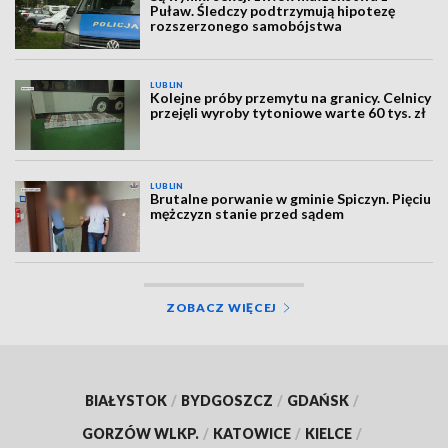
Puław. Śledczy podtrzymują hipotezę
rozszerzonego samobójstwa
LUBLIN
Kolejne próby przemytu na granicy. Celnicy
przejęli wyroby tytoniowe warte 60 tys. zł
LUBLIN
Brutalne porwanie w gminie Spiczyn. Pięciu
mężczyzn stanie przed sądem
ZOBACZ WIĘCEJ
BIAŁYSTOK
/
BYDGOSZCZ
/
GDAŃSK
/
GORZÓW WLKP.
/
KATOWICE
/
KIELCE
/