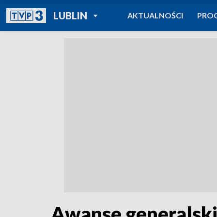
POWRÓT DO
LUBLIN
AKTUALNOŚCI
PRO
TVP REGIONY
Awanse generalski