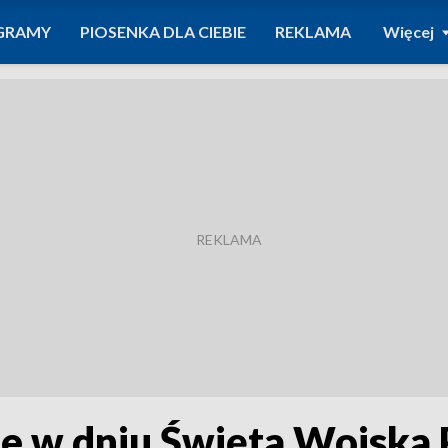
GRAMY
PIOSENKA DLA CIEBIE
REKLAMA
Więcej
e w dniu Święta Wojska 