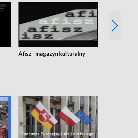
Afisz - magazyn kulturalny
Zobacz, co s