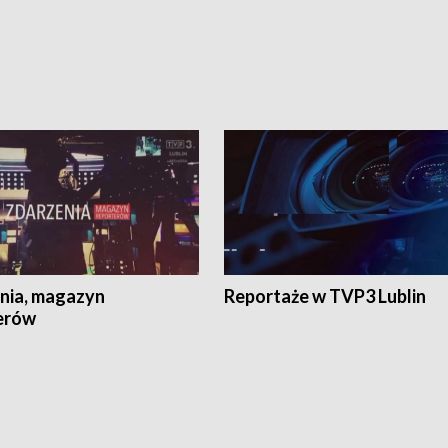
nia, magazyn
Reportaże w TVP3 Lublin
erów