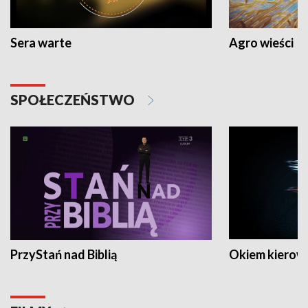
Sera warte
Agro wieści
SPOŁECZEŃSTWO
PrzyStań nad Biblią
Okiem kierow