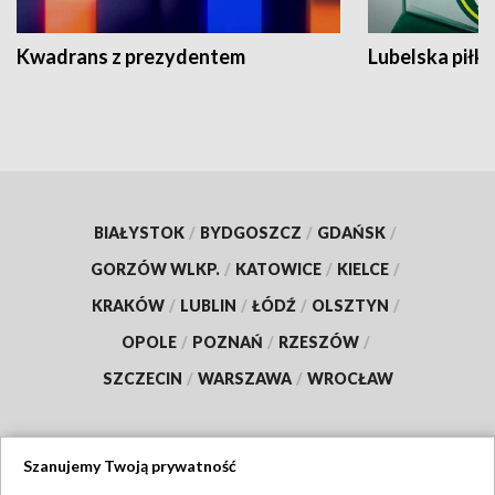
Kwadrans z prezydentem
Lubelska piłk
BIAŁYSTOK
/
BYDGOSZCZ
/
GDAŃSK
/
GORZÓW WLKP.
/
KATOWICE
/
KIELCE
/
KRAKÓW
/
LUBLIN
/
ŁÓDŹ
/
OLSZTYN
/
OPOLE
/
POZNAŃ
/
RZESZÓW
/
SZCZECIN
/
WARSZAWA
/
WROCŁAW
Szanujemy Twoją prywatność
Dołącz do nas: