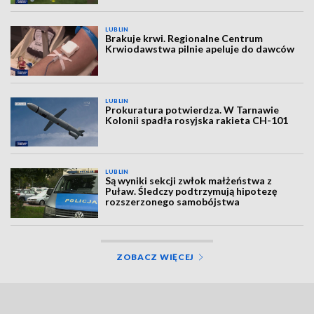
LUBLIN
Brakuje krwi. Regionalne Centrum
Krwiodawstwa pilnie apeluje do dawców
LUBLIN
Prokuratura potwierdza. W Tarnawie
Kolonii spadła rosyjska rakieta CH-101
LUBLIN
Są wyniki sekcji zwłok małżeństwa z
Puław. Śledczy podtrzymują hipotezę
rozszerzonego samobójstwa
ZOBACZ WIĘCEJ