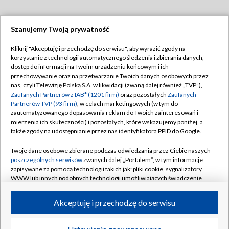
Szanujemy Twoją prywatność
Dołącz do nas:
Kliknij "Akceptuję i przechodzę do serwisu", aby wyrazić zgody na
korzystanie z technologii automatycznego śledzenia i zbierania danych,
TVP
dostęp do informacji na Twoim urządzeniu końcowym i ich
Abonament TVP
przechowywanie oraz na przetwarzanie Twoich danych osobowych przez
Regulamin TVP
nas, czyli Telewizję Polską S.A. w likwidacji (zwaną dalej również „TVP”),
Emisja w TVP
Polityka prywatności
Zaufanych Partnerów z IAB* (1201 firm)
oraz pozostałych
Zaufanych
Partnerów TVP (93 firm)
, w celach marketingowych (w tym do
Centrum informacji TVP
Moje zgody
zautomatyzowanego dopasowania reklam do Twoich zainteresowań i
mierzenia ich skuteczności) i pozostałych, które wskazujemy poniżej, a
Naziemna Telewizja Cyfrowa
Pomoc
także zgody na udostępnianie przez nas identyfikatora PPID do Google.
Sklep TVP
Biuro reklamy
Twoje dane osobowe zbierane podczas odwiedzania przez Ciebie naszych
Rada Programowa
Kontakt
poszczególnych serwisów
zwanych dalej „Portalem”, w tym informacje
zapisywane za pomocą technologii takich jak: pliki cookie, sygnalizatory
System NOS
WWW lub innych podobnych technologii umożliwiających świadczenie
dopasowanych i bezpiecznych usług, personalizację treści oraz reklam,
Informacje o nadawcy
Kanały
udostępnianie funkcji mediów społecznościowych oraz analizowanie
Akceptuję i przechodzę do serwisu
ruchu w Internecie.
Program dla prasy
©2026 Telewizja Polska S.A. w likwidacji
Biuro Reklamy
Twoje dane osobowe zbierane podczas odwiedzania przez Ciebie