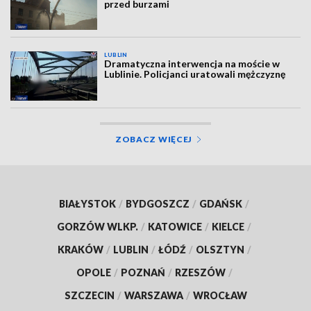
przed burzami
LUBLIN
Dramatyczna interwencja na moście w
Lublinie. Policjanci uratowali mężczyznę
ZOBACZ WIĘCEJ
BIAŁYSTOK
/
BYDGOSZCZ
/
GDAŃSK
/
GORZÓW WLKP.
/
KATOWICE
/
KIELCE
/
KRAKÓW
/
LUBLIN
/
ŁÓDŹ
/
OLSZTYN
/
OPOLE
/
POZNAŃ
/
RZESZÓW
/
SZCZECIN
/
WARSZAWA
/
WROCŁAW