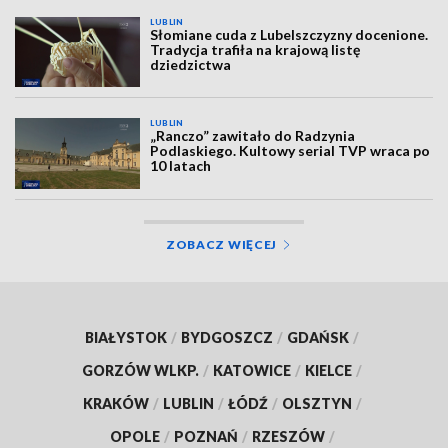
LUBLIN
Słomiane cuda z Lubelszczyzny docenione.
Tradycja trafiła na krajową listę
dziedzictwa
LUBLIN
„Ranczo” zawitało do Radzynia
Podlaskiego. Kultowy serial TVP wraca po
10 latach
ZOBACZ WIĘCEJ
BIAŁYSTOK
/
BYDGOSZCZ
/
GDAŃSK
/
GORZÓW WLKP.
/
KATOWICE
/
KIELCE
/
KRAKÓW
/
LUBLIN
/
ŁÓDŹ
/
OLSZTYN
/
OPOLE
/
POZNAŃ
/
RZESZÓW
/