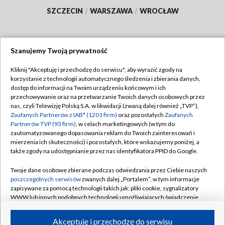
SZCZECIN
/
WARSZAWA
/
WROCŁAW
Szanujemy Twoją prywatność
Dołącz do nas:
Kliknij "Akceptuję i przechodzę do serwisu", aby wyrazić zgody na
korzystanie z technologii automatycznego śledzenia i zbierania danych,
TVP
dostęp do informacji na Twoim urządzeniu końcowym i ich
Abonament TVP
przechowywanie oraz na przetwarzanie Twoich danych osobowych przez
Regulamin TVP
nas, czyli Telewizję Polską S.A. w likwidacji (zwaną dalej również „TVP”),
Emisja w TVP
Polityka prywatności
Zaufanych Partnerów z IAB* (1201 firm)
oraz pozostałych
Zaufanych
Partnerów TVP (93 firm)
, w celach marketingowych (w tym do
Centrum informacji TVP
Moje zgody
zautomatyzowanego dopasowania reklam do Twoich zainteresowań i
mierzenia ich skuteczności) i pozostałych, które wskazujemy poniżej, a
Naziemna Telewizja Cyfrowa
Pomoc
także zgody na udostępnianie przez nas identyfikatora PPID do Google.
Sklep TVP
Biuro reklamy
Twoje dane osobowe zbierane podczas odwiedzania przez Ciebie naszych
Rada Programowa
Kontakt
poszczególnych serwisów
zwanych dalej „Portalem”, w tym informacje
zapisywane za pomocą technologii takich jak: pliki cookie, sygnalizatory
System NOS
WWW lub innych podobnych technologii umożliwiających świadczenie
dopasowanych i bezpiecznych usług, personalizację treści oraz reklam,
Informacje o nadawcy
Kanały
udostępnianie funkcji mediów społecznościowych oraz analizowanie
Akceptuję i przechodzę do serwisu
ruchu w Internecie.