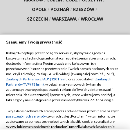
OPOLE
/
POZNAŃ
/
RZESZÓW
/
SZCZECIN
/
WARSZAWA
/
WROCŁAW
Szanujemy Twoją prywatność
Dołącz do nas:
Kliknij "Akceptuję i przechodzę do serwisu", aby wyrazić zgody na
korzystanie z technologii automatycznego śledzenia i zbierania danych,
TVP
dostęp do informacji na Twoim urządzeniu końcowym i ich
Abonament TVP
przechowywanie oraz na przetwarzanie Twoich danych osobowych przez
Regulamin TVP
nas, czyli Telewizję Polską S.A. w likwidacji (zwaną dalej również „TVP”),
Emisja w TVP
Polityka prywatności
Zaufanych Partnerów z IAB* (1201 firm)
oraz pozostałych
Zaufanych
Partnerów TVP (93 firm)
, w celach marketingowych (w tym do
Centrum informacji TVP
Moje zgody
zautomatyzowanego dopasowania reklam do Twoich zainteresowań i
mierzenia ich skuteczności) i pozostałych, które wskazujemy poniżej, a
Naziemna Telewizja Cyfrowa
Pomoc
także zgody na udostępnianie przez nas identyfikatora PPID do Google.
Sklep TVP
Biuro reklamy
Twoje dane osobowe zbierane podczas odwiedzania przez Ciebie naszych
Rada Programowa
Kontakt
poszczególnych serwisów
zwanych dalej „Portalem”, w tym informacje
zapisywane za pomocą technologii takich jak: pliki cookie, sygnalizatory
System NOS
WWW lub innych podobnych technologii umożliwiających świadczenie