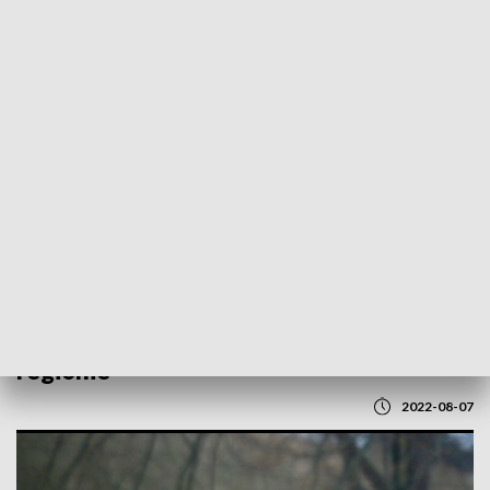
POWRÓT DO
LUBLIN
TVP REGIONY
Niebezpiecznie na drogach. Wypadki w
regionie
2022-08-07