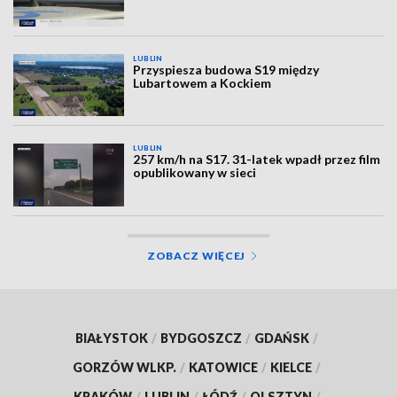
LUBLIN
Przyspiesza budowa S19 między
Lubartowem a Kockiem
LUBLIN
257 km/h na S17. 31-latek wpadł przez film
opublikowany w sieci
ZOBACZ WIĘCEJ
BIAŁYSTOK
/
BYDGOSZCZ
/
GDAŃSK
/
GORZÓW WLKP.
/
KATOWICE
/
KIELCE
/
KRAKÓW
/
LUBLIN
/
ŁÓDŹ
/
OLSZTYN
/