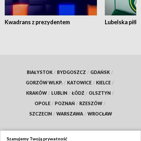
Kwadrans z prezydentem
Lubelska piłk
BIAŁYSTOK
/
BYDGOSZCZ
/
GDAŃSK
/
GORZÓW WLKP.
/
KATOWICE
/
KIELCE
/
KRAKÓW
/
LUBLIN
/
ŁÓDŹ
/
OLSZTYN
/
OPOLE
/
POZNAŃ
/
RZESZÓW
/
SZCZECIN
/
WARSZAWA
/
WROCŁAW
Szanujemy Twoją prywatność