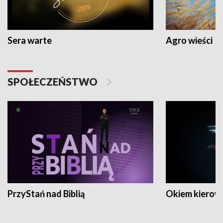
Sera warte
Agro wieści
SPOŁECZEŃSTWO
PrzyStań nad Biblią
Okiem kierow