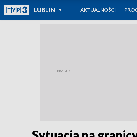
POWRÓT DO
LUBLIN
AKTUALNOŚCI
PRO
TVP REGIONY
Sytuacja na granic