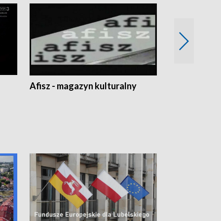
Afisz - magazyn kulturalny
Zobacz, co s