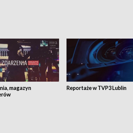
nia, magazyn
Reportaże w TVP3 Lublin
erów