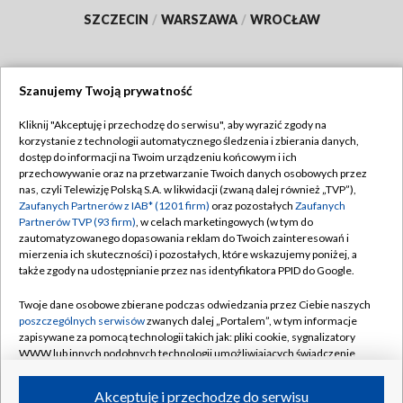
SZCZECIN
/
WARSZAWA
/
WROCŁAW
Szanujemy Twoją prywatność
Dołącz do nas:
Kliknij "Akceptuję i przechodzę do serwisu", aby wyrazić zgody na
korzystanie z technologii automatycznego śledzenia i zbierania danych,
TVP
dostęp do informacji na Twoim urządzeniu końcowym i ich
Abonament TVP
przechowywanie oraz na przetwarzanie Twoich danych osobowych przez
Regulamin TVP
nas, czyli Telewizję Polską S.A. w likwidacji (zwaną dalej również „TVP”),
Emisja w TVP
Polityka prywatności
Zaufanych Partnerów z IAB* (1201 firm)
oraz pozostałych
Zaufanych
Partnerów TVP (93 firm)
, w celach marketingowych (w tym do
Centrum informacji TVP
Moje zgody
zautomatyzowanego dopasowania reklam do Twoich zainteresowań i
mierzenia ich skuteczności) i pozostałych, które wskazujemy poniżej, a
Naziemna Telewizja Cyfrowa
Pomoc
także zgody na udostępnianie przez nas identyfikatora PPID do Google.
Sklep TVP
Biuro reklamy
Twoje dane osobowe zbierane podczas odwiedzania przez Ciebie naszych
Rada Programowa
Kontakt
poszczególnych serwisów
zwanych dalej „Portalem”, w tym informacje
zapisywane za pomocą technologii takich jak: pliki cookie, sygnalizatory
System NOS
WWW lub innych podobnych technologii umożliwiających świadczenie
dopasowanych i bezpiecznych usług, personalizację treści oraz reklam,
Informacje o nadawcy
Kanały
udostępnianie funkcji mediów społecznościowych oraz analizowanie
Akceptuję i przechodzę do serwisu
ruchu w Internecie.