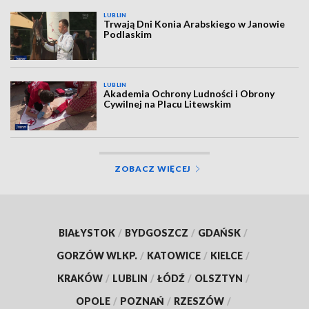
LUBLIN
Trwają Dni Konia Arabskiego w Janowie
Podlaskim
LUBLIN
Akademia Ochrony Ludności i Obrony
Cywilnej na Placu Litewskim
ZOBACZ WIĘCEJ
BIAŁYSTOK
/
BYDGOSZCZ
/
GDAŃSK
/
GORZÓW WLKP.
/
KATOWICE
/
KIELCE
/
KRAKÓW
/
LUBLIN
/
ŁÓDŹ
/
OLSZTYN
/
OPOLE
/
POZNAŃ
/
RZESZÓW
/