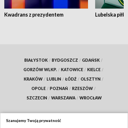
Kwadrans z prezydentem
Lubelska piłk
BIAŁYSTOK
/
BYDGOSZCZ
/
GDAŃSK
/
GORZÓW WLKP.
/
KATOWICE
/
KIELCE
/
KRAKÓW
/
LUBLIN
/
ŁÓDŹ
/
OLSZTYN
/
OPOLE
/
POZNAŃ
/
RZESZÓW
/
SZCZECIN
/
WARSZAWA
/
WROCŁAW
Szanujemy Twoją prywatność
Dołącz do nas: