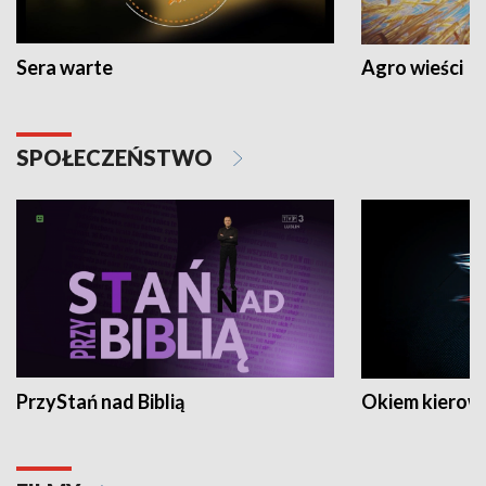
Sera warte
Agro wieści
SPOŁECZEŃSTWO
PrzyStań nad Biblią
Okiem kierow